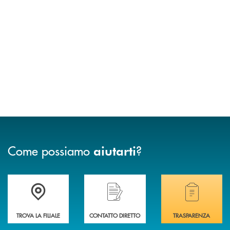
Come possiamo
?
aiutarti
Accedi all' elenco completo delle filiali .
Hai bisogno di assistenza immediata? Contatta
Hai bisogno di alcuni
TROVA LA FILIALE
CONTATTO DIRETTO
TRASPARENZA