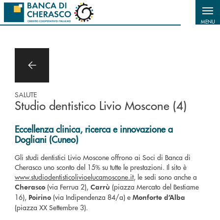
Salta al contenuto principale
MENU
SALUTE
Studio dentistico Livio Moscone (4)
Eccellenza clinica, ricerca e innovazione a
Dogliani (Cuneo)
Gli studi dentistici Livio Moscone offrono ai Soci di Banca di
Cherasco uno sconto del 15% su tutte le prestazioni. Il sito è
www.studiodentisticolivioelucamoscone.it
, le sedi sono anche a
(via Ferrua 2),
(piazza Mercato del Bestiame
Cherasco
Carrù
16),
(via Indipendenza 84/a) e
Poirino
Monforte d’Alba
(piazza XX Settembre 3).