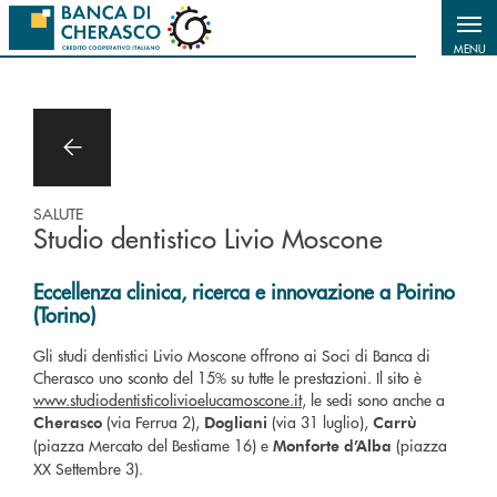
Salta al contenuto principale
MENU
SALUTE
Studio dentistico Livio Moscone
Eccellenza clinica, ricerca e innovazione a Poirino
(Torino)
Gli studi dentistici Livio Moscone offrono ai Soci di Banca di
Cherasco uno sconto del 15% su tutte le prestazioni. Il sito è
www.studiodentisticolivioelucamoscone.it
, le sedi sono anche a
(via Ferrua 2),
(via 31 luglio),
Cherasco
Dogliani
Carrù
(piazza Mercato del Bestiame 16) e
(piazza
Monforte d’Alba
XX Settembre 3).