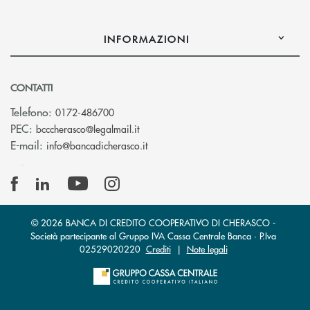
INFORMAZIONI
CONTATTI
Telefono:
0172-486700
(si apre l’app di posta elettronica)
PEC:
bcccherasco@legalmail.it
(si apre l’app di posta elettronica)
E-mail:
info@bancadicherasco.it
© 2026 BANCA DI CREDITO COOPERATIVO DI CHERASCO -
Società partecipante al Gruppo IVA Cassa Centrale Banca · P.Iva
02529020220
Crediti
|
Note legali