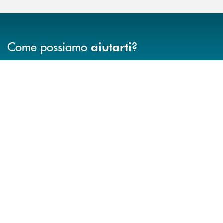
Come possiamo
?
aiutarti
INBANK
Accedi all' elenco completo delle filiali .
Hai bisogno di assistenza immediata? Contatta
Hai bisogno di alcuni
TROVA LA FILIALE
CONTATTO DIRETTO
TRASPARENZA