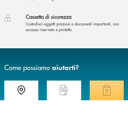
Cassetta di sicurezza
Custodisci oggetti preziosi e documenti importanti, con
accesso riservato e protetto.
Come possiamo
?
aiutarti
Accedi all' elenco completo delle filiali .
Hai bisogno di assistenza immediata? Contatta
Hai bisogno di alcuni
TROVA LA FILIALE
CONTATTO DIRETTO
TRASPARENZA
INBANK