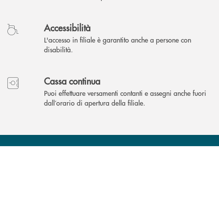
Accessibilità
L'accesso in filiale è garantito anche a persone con
disabilità.
Cassa continua
Puoi effettuare versamenti contanti e assegni anche fuori
dall’orario di apertura della filiale.
INBANK
Come possiamo
?
aiutarti
Accedi all' elenco completo delle filiali .
Hai bisogno di assistenza immediata? Contatta
Hai bisogno di alcuni