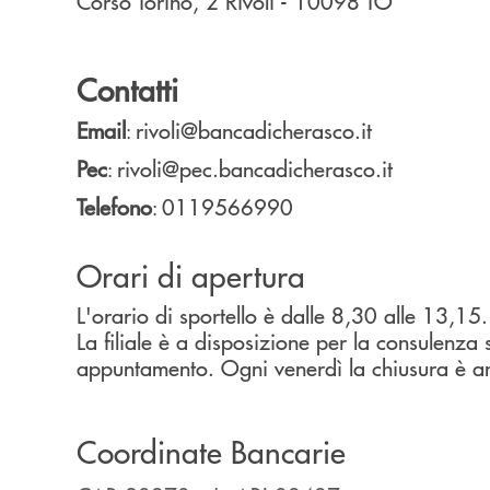
Corso Torino, 2
Rivoli
- 10098
TO
Contatti
Email
rivoli@bancadicherasco.it
:
Pec
rivoli@pec.bancadicherasco.it
:
Telefono
0119566990
:
Orari di apertura
L'orario di sportello è dalle 8,30 alle 13,15.
La filiale è a disposizione per la consulenza
appuntamento. Ogni venerdì la chiusura è an
Coordinate Bancarie