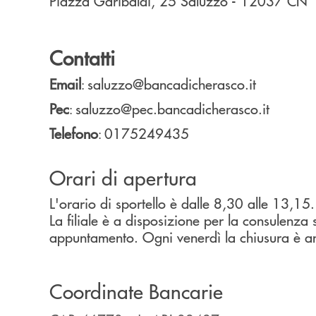
Piazza Garibaldi, 25
Saluzzo
- 12037
CN
Contatti
Email
saluzzo@bancadicherasco.it
:
Pec
saluzzo@pec.bancadicherasco.it
:
Telefono
0175249435
:
Orari di apertura
L'orario di sportello è dalle 8,30 alle 13,15.
La filiale è a disposizione per la consulenza
appuntamento. Ogni venerdì la chiusura è an
Coordinate Bancarie