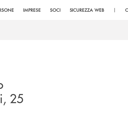
|
RSONE
IMPRESE
SOCI
SICUREZZA WEB
C
o
i, 25