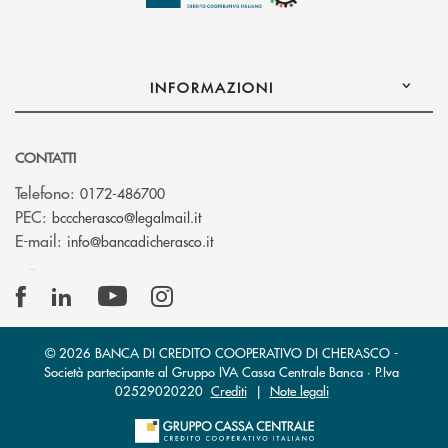
INFORMAZIONI
CONTATTI
Telefono:
0172-486700
(si apre l’app di posta elettronica)
PEC:
bcccherasco@legalmail.it
(si apre l’app di posta elettronica)
E-mail:
info@bancadicherasco.it
© 2026 BANCA DI CREDITO COOPERATIVO DI CHERASCO -
Società partecipante al Gruppo IVA Cassa Centrale Banca · P.Iva
02529020220
Crediti
|
Note legali