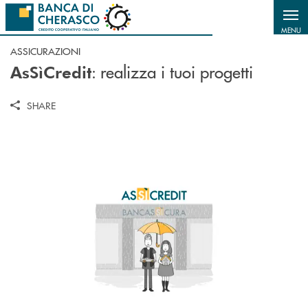
Salta al contenuto principale
MENU
ASSICURAZIONI
: realizza i tuoi progetti
AsSìCredit
SHARE