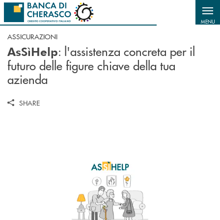
Salta al contenuto principale
MENU
ASSICURAZIONI
: l'assistenza concreta per il
AsSìHelp
futuro delle figure chiave della tua
azienda
SHARE