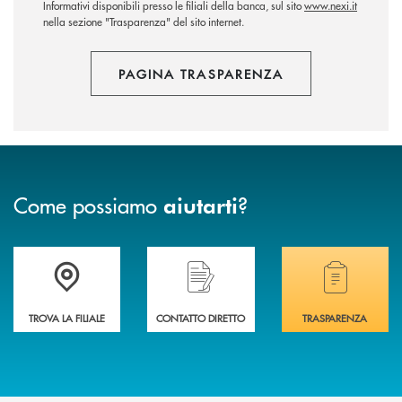
Informativi disponibili presso le filiali della banca, sul sito
www.nexi.it
nella sezione "Trasparenza" del sito internet.
PAGINA TRASPARENZA
Come possiamo
?
aiutarti
Accedi all' elenco completo delle filiali .
Hai bisogno di assistenza immediata? Contatta
Hai bisogno di alcuni
TROVA LA FILIALE
CONTATTO DIRETTO
TRASPARENZA