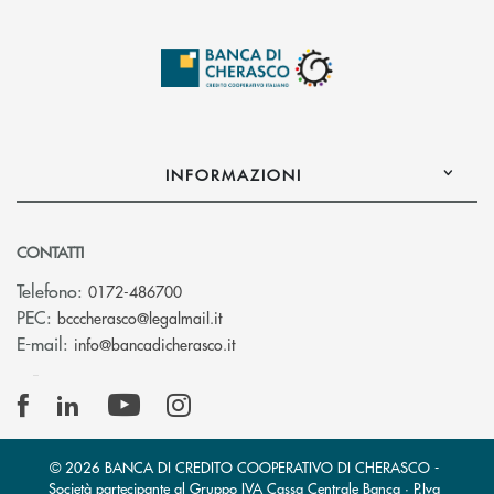
INFORMAZIONI
CONTATTI
Telefono:
0172-486700
(si apre l’app di posta elettronica)
PEC:
bcccherasco@legalmail.it
(si apre l’app di posta elettronica)
E-mail:
info@bancadicherasco.it
© 2026 BANCA DI CREDITO COOPERATIVO DI CHERASCO -
Società partecipante al Gruppo IVA Cassa Centrale Banca · P.Iva