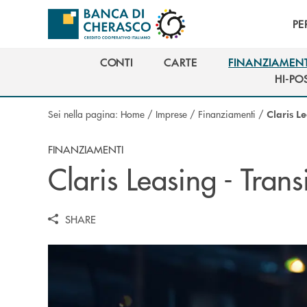
Salta al contenuto principale
PE
CONTI
CARTE
FINANZIAMENT
CONTI
CARTE
FINANZIAMENT
HI-PO
HI-PO
Sei nella pagina:
Home
/
Imprese
/
Finanziamenti
/
Claris L
FINANZIAMENTI
Claris Leasing - Tran
SHARE