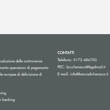
CONTATTI
Telefono:
0172-486700
isoluzione delle controversie
(si
PEC:
bcccherasco@legalmail.it
Apre una nuova finestra
mento operazioni di pagamento
(
E-mail:
info@bancadicherasco.it
e europee di definizione di
wing
n banking