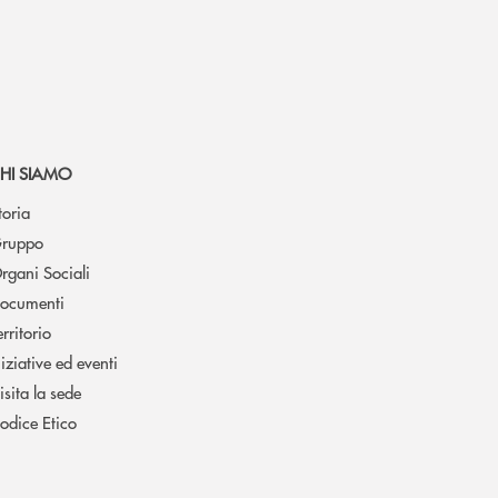
HI SIAMO
toria
ruppo
rgani Sociali
ocumenti
erritorio
niziative ed eventi
isita la sede
odice Etico