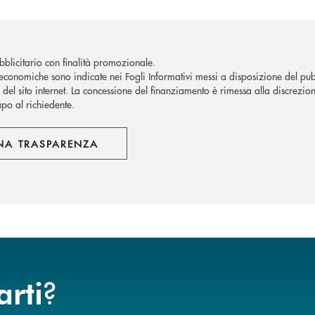
blicitario con finalità promozionale.
economiche sono indicate nei Fogli Informativi messi a disposizione del pubb
del sito internet.
La concessione del finanziamento è rimessa alla discrezion
apo al richiedente.
NA TRASPARENZA
?
arti