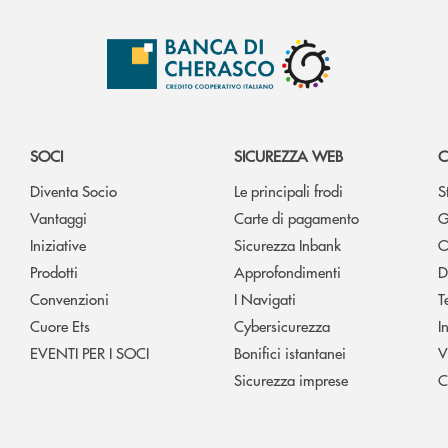
SOCI
SICUREZZA WEB
C
Diventa Socio
Le principali frodi
S
Vantaggi
Carte di pagamento
G
Iniziative
Sicurezza Inbank
O
Prodotti
Approfondimenti
D
Convenzioni
I Navigati
T
Cuore Ets
Cybersicurezza
I
EVENTI PER I SOCI
Bonifici istantanei
V
Sicurezza imprese
C