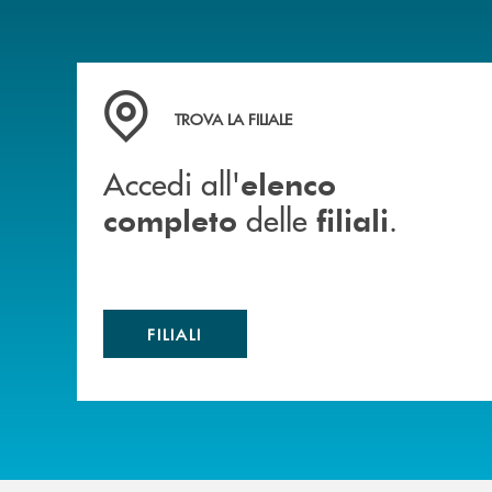
Accedi all' elenco completo delle filiali .
TROVA LA FILIALE
Accedi all'
elenco
delle
.
completo
filiali
FILIALI