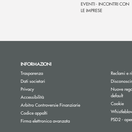
EVENTI - INCONTRI CON
LE IMPRESE
INFORMAZIONI
Trasparenza
Reclami e r
Dati societari
Disconosci
Privacy
Nuove regol
default
Accessibilità
Cookie
Apre una nuova finestra
Arbitro Controversie Finanziarie
Whistleblo
Codice appalti
PSD2 - ope
Firma elettronica avanzata