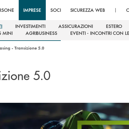
|
RSONE
IMPRESE
SOCI
SICUREZZA WEB
C
I
INVESTIMENTI
ASSICURAZIONI
ESTERO
I
INVESTIMENTI
ASSICURAZIONI
ESTERO
S MINI
AGRIBUSINESS
EVENTI - INCONTRI CON L
S MINI
AGRIBUSINESS
EVENTI - INCONTRI CON L
easing - Transizione 5.0
sizione 5.0