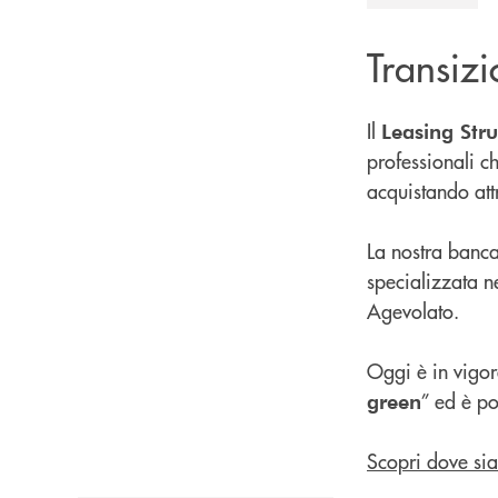
Transiz
Il
Leasing Str
professionali c
acquistando att
La nostra banca
specializzata n
Agevolato.
Oggi è in vigore
” ed è po
green
Scopri dove si