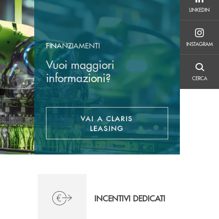
LINKEDIN
LINKEDIN
INSTAGRAM
INSTAGRAM
FINANZIAMENTI
Vuoi maggiori
CERCA
informazioni?
CERCA
VAI A CLARIS
APRE UNA NUOVA FINESTR
LEASING
INCENTIVI DEDICATI