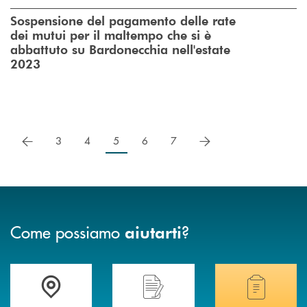
Sospensione del pagamento delle rate
dei mutui per il maltempo che si è
abbattuto su Bardonecchia nell'estate
2023
precedente
successivo
3
4
5
6
7
Come possiamo
?
aiutarti
Accedi all' elenco completo delle filiali .
Hai bisogno di assistenza immediata? Contatta
Hai bisogno di alcuni