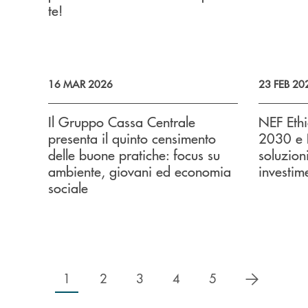
te!
16 MAR 2026
23 FEB 20
Il Gruppo Cassa Centrale
NEF Ethi
presenta il quinto censimento
2030 e 
delle buone pratiche: focus su
soluzioni
ambiente, giovani ed economia
investim
sociale
successiv
1
2
3
4
5