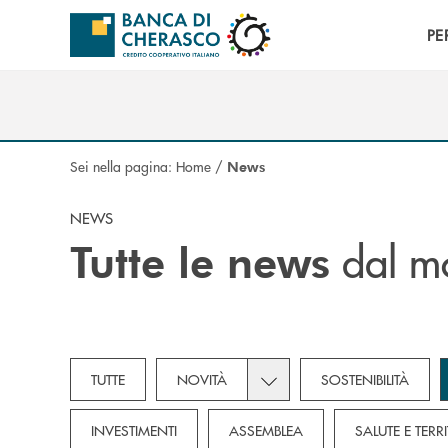
Salta al contenuto principale
PE
Sei nella pagina:
Home
/
News
NEWS
dal mo
Tutte le news
Toggle subcategories dropd
TUTTE
NOVITÀ
SOSTENIBILITÀ
INVESTIMENTI
ASSEMBLEA
SALUTE E TERR