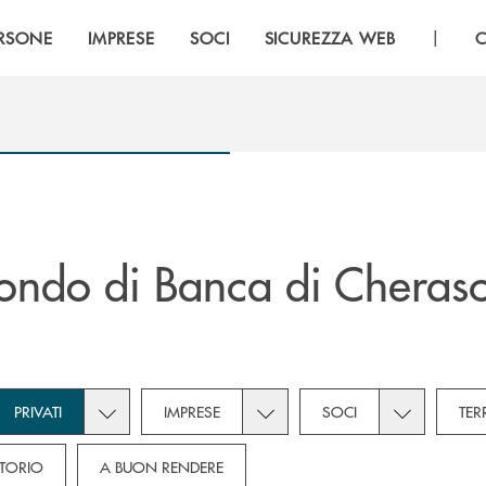
|
RSONE
IMPRESE
SOCI
SICUREZZA WEB
C
ndo di Banca di Cherasc
own for Novità
Toggle subcategories dropdown for Privati
Toggle subcategories dropdown
Toggle subca
PRIVATI
IMPRESE
SOCI
TER
ITORIO
A BUON RENDERE