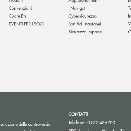
Convenzioni
I Navigati
T
Cuore Ets
Cybersicurezza
I
EVENTI PER I SOCI
Bonifici istantanei
V
Sicurezza imprese
C
CONTATTI
Telefono:
0172-486700
isoluzione delle controversie
(si
PEC:
bcccherasco@legalmail.it