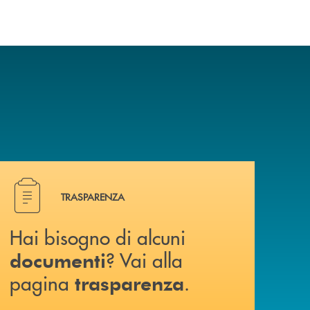
Hai bisogno di alcuni documenti ? Vai alla pagina traspa
TRASPARENZA
Hai bisogno di alcuni
? Vai alla
documenti
pagina
.
trasparenza