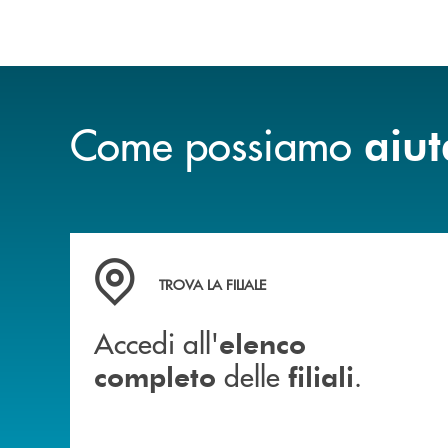
Come possiamo
aiut
Accedi all' elenco completo delle filiali .
TROVA LA FILIALE
Accedi all'
elenco
delle
.
completo
filiali