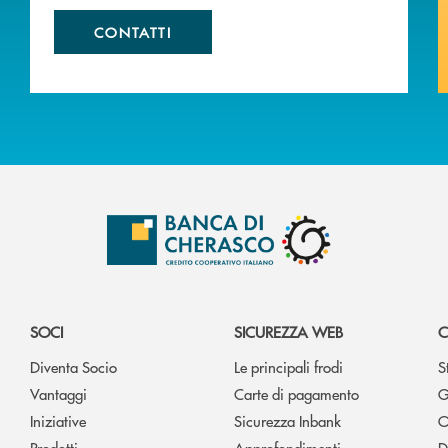
CONTATTI
SOCI
SICUREZZA WEB
C
Diventa Socio
Le principali frodi
S
Vantaggi
Carte di pagamento
G
Iniziative
Sicurezza Inbank
O
Prodotti
Approfondimenti
D