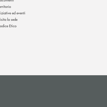
erritorio
niziative ed eventi
isita la sede
odice Etico
 apre l’app di posta elettronica)