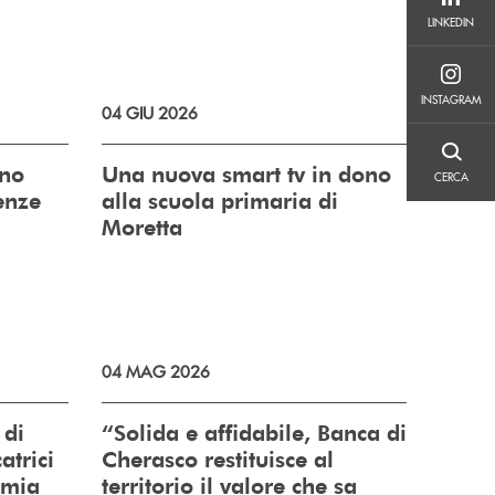
LINKEDIN
LINKEDIN
INSTAGRAM
INSTAGRAM
04 GIU 2026
CERCA
gno
Una nuova smart tv in dono
CERCA
ienze
alla scuola primaria di
Moretta
04 MAG 2026
 di
“Solida e affidabile, Banca di
atrici
Cherasco restituisce al
omia
territorio il valore che sa