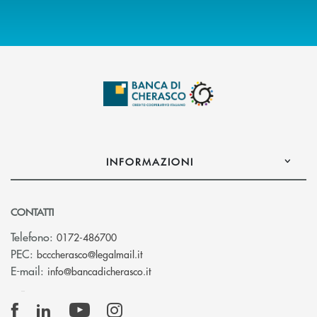
INFORMAZIONI
CONTATTI
Telefono:
0172-486700
(si apre l’app di posta elettronica)
PEC:
bcccherasco@legalmail.it
(si apre l’app di posta elettronica)
E-mail:
info@bancadicherasco.it