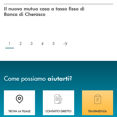
Il nuovo mutuo casa a tasso fisso di
Banca di Cherasco
successivo
1
2
3
4
5
Come possiamo
?
aiutarti
Accedi all' elenco completo delle filiali .
Hai bisogno di assistenza immediata? Contatta
Hai bisogno di alcuni
TROVA LA FILIALE
CONTATTO DIRETTO
TRASPARENZA