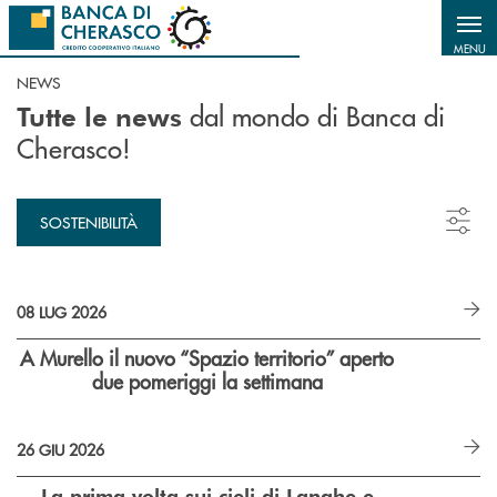
Salta al contenuto principale
MENU
NEWS
dal mondo di Banca di
Tutte le news
Cherasco!
SOSTENIBILITÀ
08 LUG 2026
A Murello il nuovo “Spazio territorio”
aperto
due pomeriggi la settimana
26 GIU 2026
La prima volta sui cieli di Langhe e