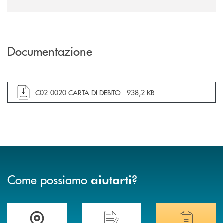
Documentazione
apre documento in una nuova finestra
C02-0020 CARTA DI DEBITO -
938,2 KB
Come possiamo
?
aiutarti
Accedi all' elenco completo delle filiali .
Hai bisogno di assistenza immediata? Contatta
Hai bisogno di alcuni