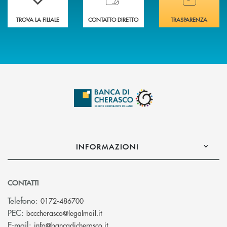
TROVA LA FILIALE
CONTATTO DIRETTO
TRASPARENZA
INFORMAZIONI
CONTATTI
Telefono:
0172-486700
(si apre l’app di posta elettronica)
PEC:
bcccherasco@legalmail.it
(si apre l’app di posta elettronica)
E-mail:
info@bancadicherasco.it