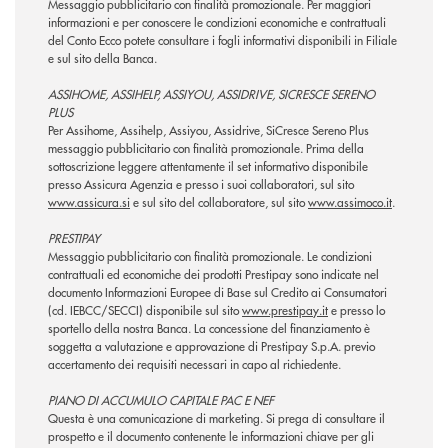
Messaggio pubblicitario con finalità promozionale. Per maggiori
informazioni e per conoscere le condizioni economiche e contrattuali
del Conto Ecco potete consultare i fogli informativi disponibili in Filiale
e sul sito della Banca.
ASSIHOME, ASSIHELP, ASSIYOU, ASSIDRIVE, SICRESCE SERENO
PLUS
Per Assihome, Assihelp, Assiyou, Assidrive, SiCresce Sereno Plus
messaggio pubblicitario con finalità promozionale. Prima della
sottoscrizione leggere attentamente il set informativo disponibile
presso Assicura Agenzia e presso i suoi collaboratori, sul sito
www.assicura.si
e sul sito del collaboratore, sul sito
www.assimoco.it
.
PRESTIPAY
Messaggio pubblicitario con finalità promozionale. Le condizioni
contrattuali ed economiche dei prodotti Prestipay sono indicate nel
documento Informazioni Europee di Base sul Credito ai Consumatori
(cd. IEBCC/SECCI) disponibile sul sito
www.prestipay.it
e presso lo
sportello della nostra Banca. La concessione del finanziamento è
soggetta a valutazione e approvazione di Prestipay S.p.A. previo
accertamento dei requisiti necessari in capo al richiedente.
PIANO DI ACCUMULO CAPITALE PAC E NEF
Questa è una comunicazione di marketing. Si prega di consultare il
prospetto e il documento contenente le informazioni chiave per gli