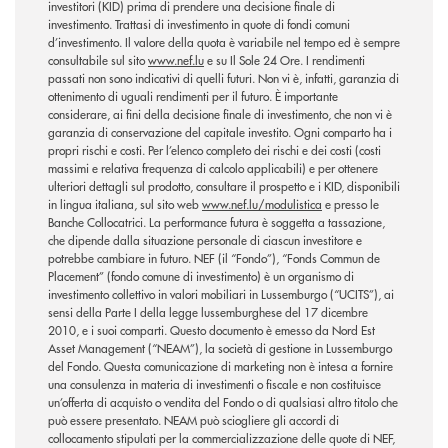
investitori (KID) prima di prendere una decisione finale di
investimento. Trattasi di investimento in quote di fondi comuni
d’investimento. Il valore della quota è variabile nel tempo ed è sempre
consultabile sul sito
www.nef.lu
e su Il Sole 24 Ore. I rendimenti
passati non sono indicativi di quelli futuri. Non vi è, infatti, garanzia di
ottenimento di uguali rendimenti per il futuro. È importante
considerare, ai fini della decisione finale di investimento, che non vi è
garanzia di conservazione del capitale investito. Ogni comparto ha i
propri rischi e costi. Per l’elenco completo dei rischi e dei costi (costi
massimi e relativa frequenza di calcolo applicabili) e per ottenere
ulteriori dettagli sul prodotto, consultare il prospetto e i KID, disponibili
in lingua italiana, sul sito web
www.nef.lu/modulistica
e presso le
Banche Collocatrici. La performance futura è soggetta a tassazione,
che dipende dalla situazione personale di ciascun investitore e
potrebbe cambiare in futuro. NEF (il “Fondo”), “Fonds Commun de
Placement” (fondo comune di investimento) è un organismo di
investimento collettivo in valori mobiliari in Lussemburgo (“UCITS”), ai
sensi della Parte I della legge lussemburghese del 17 dicembre
2010, e i suoi comparti. Questo documento è emesso da Nord Est
Asset Management (“NEAM”), la società di gestione in Lussemburgo
del Fondo. Questa comunicazione di marketing non è intesa a fornire
una consulenza in materia di investimenti o fiscale e non costituisce
un’offerta di acquisto o vendita del Fondo o di qualsiasi altro titolo che
può essere presentato. NEAM può sciogliere gli accordi di
collocamento stipulati per la commercializzazione delle quote di NEF,