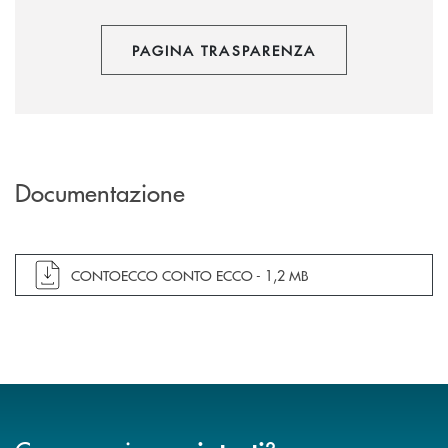
PAGINA TRASPARENZA
Documentazione
apre documento in una nuova finestra
CONTOECCO CONTO ECCO -
1,2 MB