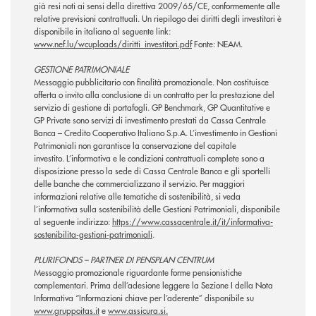
già resi noti ai sensi della direttiva 2009/65/CE, conformemente alle
relative previsioni contrattuali. Un riepilogo dei diritti degli investitori è
disponibile in italiano al seguente link:
www.nef.lu/wcuploads/diritti_investitori.pdf
Fonte: NEAM.
GESTIONE PATRIMONIALE
Messaggio pubblicitario con finalità promozionale. Non costituisce
offerta o invito alla conclusione di un contratto per la prestazione del
servizio di gestione di portafogli. GP Benchmark, GP Quantitative e
GP Private sono servizi di investimento prestati da Cassa Centrale
Banca – Credito Cooperativo Italiano S.p.A. L’investimento in Gestioni
Patrimoniali non garantisce la conservazione del capitale
investito. L’informativa e le condizioni contrattuali complete sono a
disposizione presso la sede di Cassa Centrale Banca e gli sportelli
delle banche che commercializzano il servizio. Per maggiori
informazioni relative alle tematiche di sostenibilità, si veda
l’informativa sulla sostenibilità delle Gestioni Patrimoniali, disponibile
al seguente indirizzo:
https://www.cassacentrale.it/it/informativa-
sostenibilita-gestioni-patrimoniali
.
PLURIFONDS – PARTNER DI PENSPLAN CENTRUM
Messaggio promozionale riguardante forme pensionistiche
complementari. Prima dell’adesione leggere la Sezione I della Nota
Informativa “Informazioni chiave per l’aderente” disponibile su
www.gruppoitas.it
e
www.assicura.si.