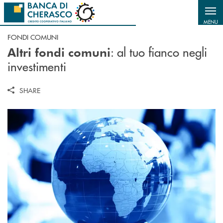
Salta al contenuto principale
MENU
FONDI COMUNI
: al tuo fianco negli
Altri fondi comuni
investimenti
SHARE