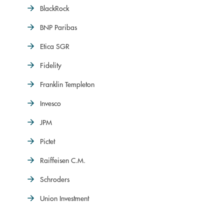
BlackRock
BNP Paribas
Etica SGR
Fidelity
Franklin Templeton
Invesco
JPM
Pictet
Raiffeisen C.M.
Schroders
Union Investment