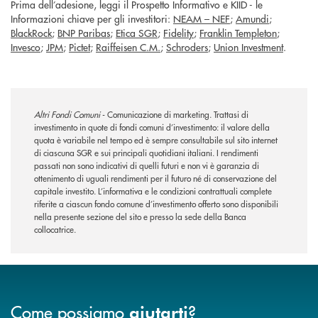
Prima dell’adesione, leggi il Prospetto Informativo e KIID - le
Informazioni chiave per gli investitori:
NEAM – NEF
;
Amundi
;
BlackRock
;
BNP Paribas
;
Etica SGR
;
Fidelity
;
Franklin Templeton
;
Invesco
;
JPM
;
Pictet
;
Raiffeisen C.M.
;
Schroders
;
Union Investment
.
Altri Fondi Comuni
- Comunicazione di marketing. Trattasi di
investimento in quote di fondi comuni d’investimento: il valore della
quota è variabile nel tempo ed è sempre consultabile sul sito internet
di ciascuna SGR e sui principali quotidiani italiani. I rendimenti
passati non sono indicativi di quelli futuri e non vi è garanzia di
ottenimento di uguali rendimenti per il futuro né di conservazione del
capitale investito. L’informativa e le condizioni contrattuali complete
riferite a ciascun fondo comune d’investimento offerto sono disponibili
nella presente sezione del sito e presso la sede della Banca
collocatrice.
Come possiamo
?
aiutarti