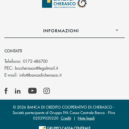
INFORMAZIONI
CONTATTI
Telefono:
0172-486700
(si apre l’app di posta elettronica)
PEC:
bcccherasco@legalmail.it
(si apre l’app di posta elettronica)
E-mail:
info@bancadicherasco.it
© 2026 BANCA DI CREDITO COOPERATIVO DI CHERASCO -
Società partecipante al Gruppo IVA Cassa Centrale Banca · P.Iva
02529020220
Crediti
|
Note legali