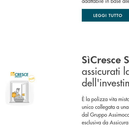
adattabile in base all
LEGGI TUTTO
SìCresce S
assicurati l
dell'invest
È la polizza vita mist
unico collegata a una
dal Gruppo Assimoco 
esclusiva da Assicur