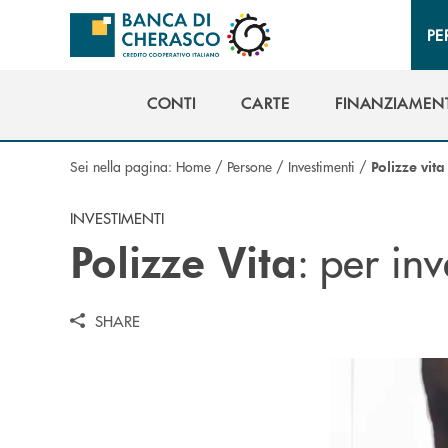
Salta al contenuto principale
PE
CONTI
CARTE
FINANZIAMENT
CONTI
CARTE
FINANZIAMENT
Sei nella pagina:
Home
/
Persone
/
Investimenti
/
Polizze vita
INVESTIMENTI
: per inv
Polizze Vita
SHARE