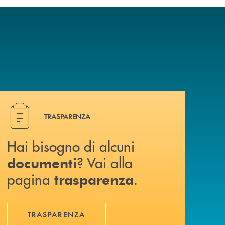
Hai bisogno di alcuni documenti ? Vai alla pagina traspa
TRASPARENZA
Hai bisogno di alcuni
? Vai alla
documenti
pagina
.
trasparenza
TRASPARENZA