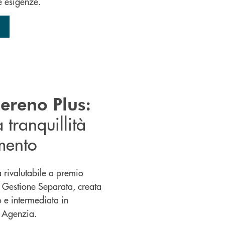
e esigenze.
ereno Plus:
a tranquillità
imento
a rivalutabile a premio
 Gestione Separata, creata
e intermediata in
a Agenzia.