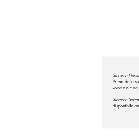
Sìcresce Flessi
Prima della so
www.assicura.
Sicresce Seren
disponibile an