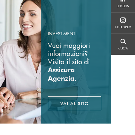
LINKEDIN
LINKEDIN
INSTAGRAM
INSTAGRAM
INVESTIMENTI
Vuoi maggiori
CERCA
CERCA
informazioni?
Visita il sito di
Assicura
.
Agenzia
VAI AL SITO
APRE UNA NUOVA FINES