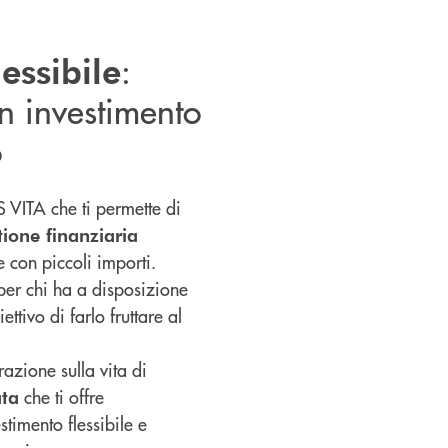
:
lessibile
un investimento
o
S VITA che ti permette di
tione finanziaria
e con piccoli importi.
 per chi ha a disposizione
ettivo di farlo fruttare al
razione sulla vita di
che ti offre
ata
stimento flessibile e