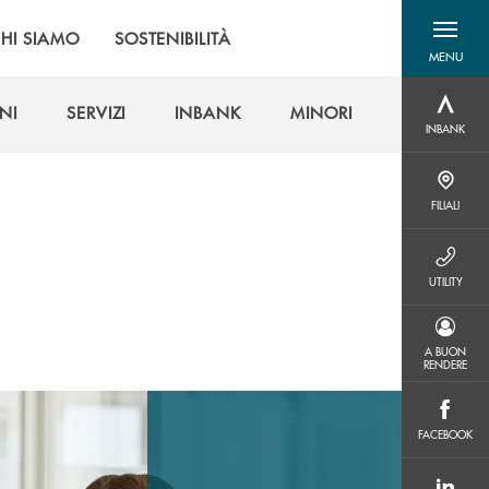
HI SIAMO
SOSTENIBILITÀ
MENU
menu destra
NI
SERVIZI
INBANK
MINORI
INBANK
INBANK
NI
SERVIZI
INBANK
MINORI
FILIALI
FILIALI
UTILITY
UTILITY
A BUON RENDERE
A BUON
RENDERE
FACEBOOK
FACEBOOK