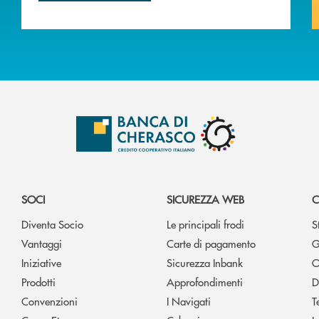
SOCI
SICUREZZA WEB
C
Diventa Socio
Le principali frodi
S
Vantaggi
Carte di pagamento
G
Iniziative
Sicurezza Inbank
O
Prodotti
Approfondimenti
D
Convenzioni
I Navigati
T