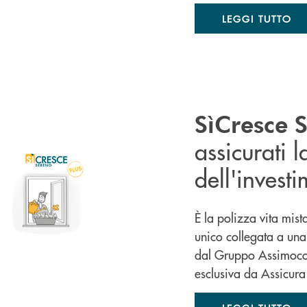
LEGGI TUTTO
SìCresce S
assicurati l
dell'invest
È la polizza vita mist
unico collegata a una
dal Gruppo Assimoco 
esclusiva da Assicur