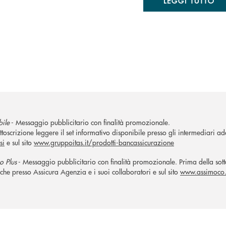
LEGGI TUTTO
bile
- Messaggio pubblicitario con finalità promozionale.
ttoscrizione leggere il set informativo disponibile presso gli intermediari ade
si
e sul sito
www.gruppoitas.it/prodotti-bancassicurazione
o Plus
- Messaggio pubblicitario con finalità promozionale. Prima della sotto
che presso Assicura Agenzia e i suoi collaboratori e sul sito
www.assimoco.