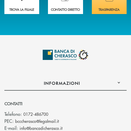
TROVA LA FILIALE
CONTATTO DIRETTO
TRASPARENZA
INFORMAZIONI
CONTATTI
Telefono:
0172-486700
(si apre l’app di posta elettronica)
PEC:
bcccherasco@legalmail.it
(si apre l’app di posta elettronica)
E-mail:
info@bancadicherasco.it