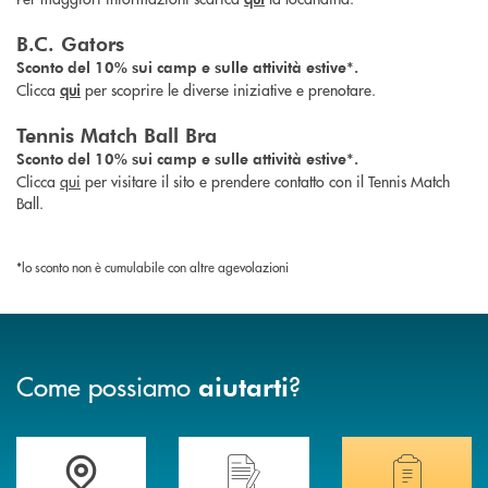
B.C. Gators
Sconto del 10% sui camp e sulle attività estive*.
Clicca
qui
per scoprire le diverse iniziative e prenotare.
Tennis Match Ball Bra
Sconto del 10% sui camp e sulle attività estive*.
Clicca
qui
per visitare il sito e prendere contatto con il Tennis Match
Ball.
*lo sconto non è cumulabile con altre agevolazioni
Come possiamo
?
aiutarti
Accedi all' elenco completo delle filiali .
Hai bisogno di assistenza immediata? Contatta
Hai bisogno di alcuni