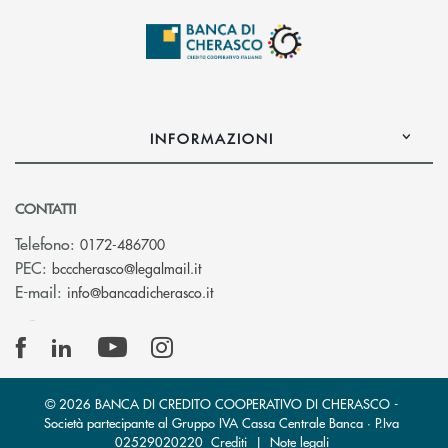
INFORMAZIONI
CONTATTI
Telefono:
0172-486700
(si apre l’app di posta elettronica)
PEC:
bcccherasco@legalmail.it
(si apre l’app di posta elettronica)
E-mail:
info@bancadicherasco.it
© 2026 BANCA DI CREDITO COOPERATIVO DI CHERASCO -
Società partecipante al Gruppo IVA Cassa Centrale Banca · P.Iva
02529020220
Crediti
|
Note legali