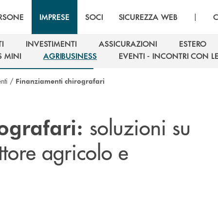
|
RSONE
IMPRESE
SOCI
SICUREZZA WEB
C
I
INVESTIMENTI
ASSICURAZIONI
ESTERO
I
INVESTIMENTI
ASSICURAZIONI
ESTERO
S MINI
AGRIBUSINESS
EVENTI - INCONTRI CON L
S MINI
AGRIBUSINESS
EVENTI - INCONTRI CON L
nti
/
Finanziamenti chirografari
soluzioni su
ografari:
ttore agricolo e