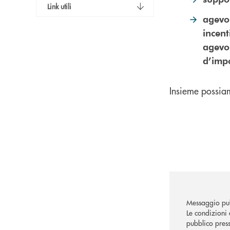
Link utili
agevo
incent
agevol
d’impo
Insieme possiam
Messaggio pub
Le condizioni 
pubblico press