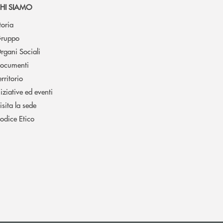
HI SIAMO
toria
ruppo
rgani Sociali
ocumenti
erritorio
niziative ed eventi
isita la sede
odice Etico