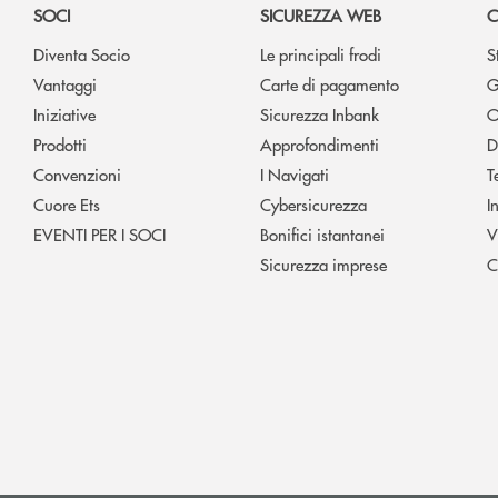
SOCI
SICUREZZA WEB
C
Diventa Socio
Le principali frodi
S
Vantaggi
Carte di pagamento
G
Iniziative
Sicurezza Inbank
O
Prodotti
Approfondimenti
D
Convenzioni
I Navigati
T
Cuore Ets
Cybersicurezza
I
EVENTI PER I SOCI
Bonifici istantanei
V
Sicurezza imprese
C