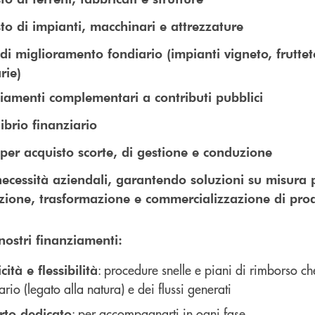
to di impianti, macchinari e attrezzature
di miglioramento fondiario (impianti vigneto, fruttet
rie)
iamenti complementari a contributi pubblici
librio finanziario
per acquisto scorte, di gestione e conduzione
necessità aziendali, garantendo soluzioni su misura per
ione, trasformazione e commercializzazione di prodo
nostri finanziamenti:
: procedure snelle e piani di rimborso ch
cità e flessibilità
ario (legato alla natura) e dei flussi generati
: per accompagnarti in ogni fase
rto dedicato