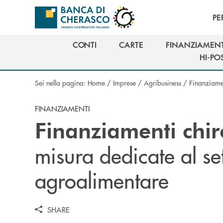
Salta al contenuto principale
PE
CONTI
CARTE
FINANZIAMENT
CONTI
CARTE
FINANZIAMENT
HI-PO
HI-PO
Sei nella pagina:
Home
/
Imprese
/
Agribusiness
/
Finanziame
FINANZIAMENTI
Finanziamenti chir
misura dedicate al se
agroalimentare
SHARE