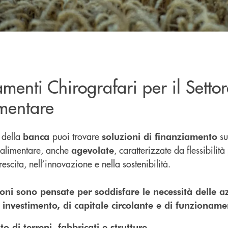
menti Chirografari per il Setto
mentare
 della
puoi trovare
su
banca
soluzioni di finanziamento
oalimentare, anche
, caratterizzate da flessibili
agevolate
escita, nell’innovazione e nella sostenibilità.
zioni sono pensate per soddisfare le necessità delle 
 investimento, di capitale circolante e di funzioname
to di terreni, fabbricati e strutture