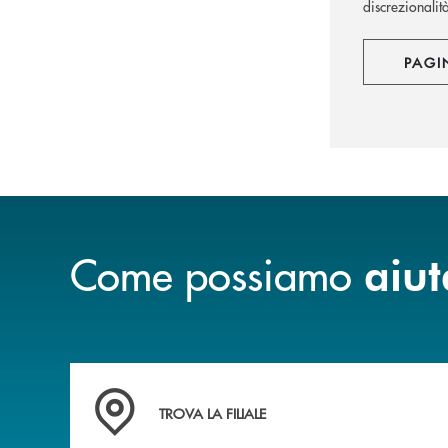
discrezionalit
PAGI
Come possiamo
aiut
Accedi all' elenco completo delle filiali .
TROVA LA FILIALE