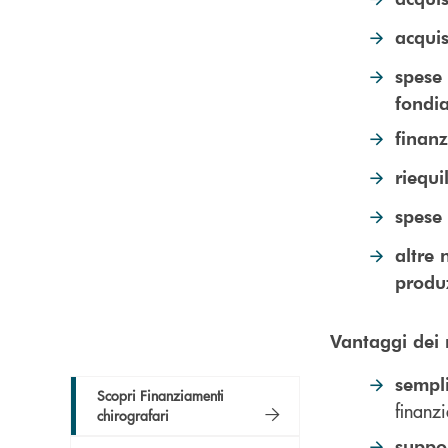
acquis
spese 
fondia
finanz
riequi
spese 
altre 
produz
Vantaggi dei 
sempli
Scopri Finanziamenti
finanzi
chirografari
suppo