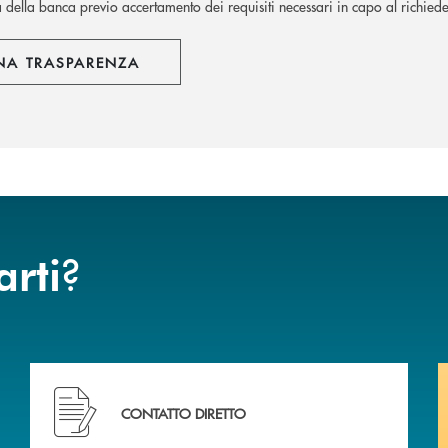
à della banca previo accertamento dei requisiti necessari in capo al richiede
NA TRASPARENZA
?
arti
Hai bisogno di assistenza immediata? Contattaci .
CONTATTO DIRETTO