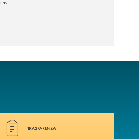
nte.
Hai bisogno di alcuni documenti ? Vai alla pagina traspa
TRASPARENZA