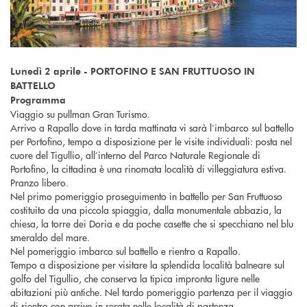
Lunedì 2 aprile - PORTOFINO E SAN FRUTTUOSO IN
BATTELLO
Programma
Viaggio su pullman Gran Turismo.
Arrivo a Rapallo dove in tarda mattinata vi sarà l’imbarco sul battello
per Portofino, tempo a disposizione per le visite individuali: posta nel
cuore del Tigullio, all’interno del Parco Naturale Regionale di
Portofino, la cittadina è una rinomata località di villeggiatura estiva.
Pranzo libero.
Nel primo pomeriggio proseguimento in battello per San Fruttuoso
costituito da una piccola spiaggia, dalla monumentale abbazia, la
chiesa, la torre dei Doria e da poche casette che si specchiano nel blu
smeraldo del mare.
Nel pomeriggio imbarco sul battello e rientro a Rapallo.
Tempo a disposizione per visitare la splendida località balneare sul
golfo del Tigullio, che conserva la tipica impronta ligure nelle
abitazioni più antiche. Nel tardo pomeriggio partenza per il viaggio
di rientro con arrivo in serata nelle località di partenza.