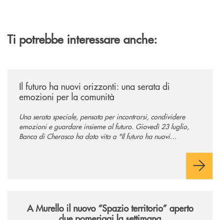
Ti potrebbe interessare anche:
/news/il-futuro-ha-nuovi-orizzonti-23-luglio-2026/
Il futuro ha nuovi orizzonti: una serata di
emozioni per la comunità
Una serata speciale, pensata per incontrarsi, condividere
emozioni e guardare insieme al futuro. Giovedì 23 luglio,
Banca di Cherasco ha dato vita a "Il futuro ha nuovi
orizzonti", il suo primo evento estivo dedicato a Soci, clienti,
famiglie e territorio.
/news/il-nuovo-spazio-territorio-a-murello/
A Murello il nuovo “Spazio territorio”
aperto
due pomeriggi la settimana