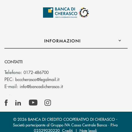
INFORMAZIONI
CONTATTI
Telefono:
0172-486700
(si apre l’app di posta elettronica)
PEC:
bcccherasco@legalmail.it
(si apre l’app di posta elettronica)
E-mail:
info@bancadicherasco.it
© 2026 BANCA DI CREDITO COOPERATIVO DI CHERASCO -
Società partecipante al Gruppo IVA Cassa Centrale Banca · P.Iva
02529020220
Crediti
|
Note legali