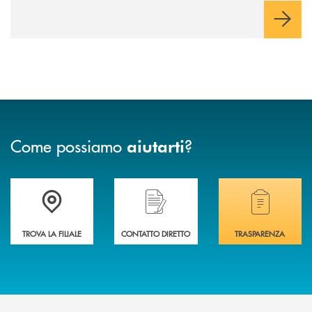
Come possiamo
?
aiutarti
Accedi all' elenco completo delle filiali .
Hai bisogno di assistenza immediata? Contatta
Hai bisogno di alcuni
TROVA LA FILIALE
CONTATTO DIRETTO
TRASPARENZA