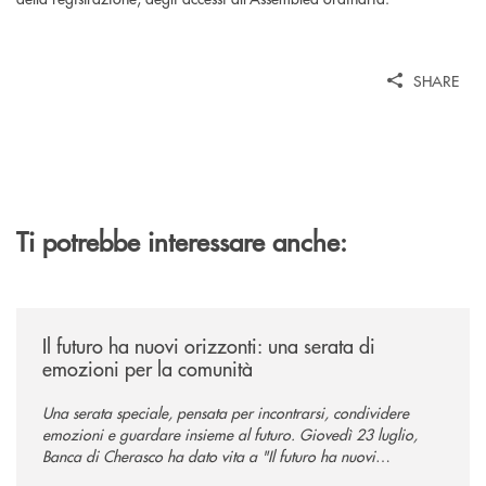
SHARE
Ti potrebbe interessare anche:
/news/il-futuro-ha-nuovi-orizzonti-23-luglio-2026/
Il futuro ha nuovi orizzonti: una serata di
emozioni per la comunità
Una serata speciale, pensata per incontrarsi, condividere
emozioni e guardare insieme al futuro. Giovedì 23 luglio,
Banca di Cherasco ha dato vita a "Il futuro ha nuovi
orizzonti", il suo primo evento estivo dedicato a Soci, clienti,