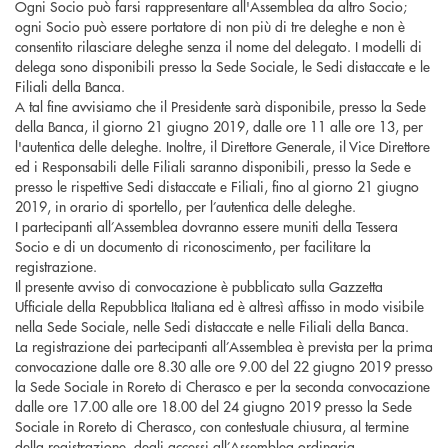
Ogni Socio può farsi rappresentare all'Assemblea da altro Socio;
ogni Socio può essere portatore di non più di tre deleghe e non è
consentito rilasciare deleghe senza il nome del delegato. I modelli di
delega sono disponibili presso la Sede Sociale, le Sedi distaccate e le
Filiali della Banca.
A tal fine avvisiamo che il Presidente sarà disponibile, presso la Sede
della Banca, il giorno 21 giugno 2019, dalle ore 11 alle ore 13, per
l'autentica delle deleghe. Inoltre, il Direttore Generale, il Vice Direttore
ed i Responsabili delle Filiali saranno disponibili, presso la Sede e
presso le rispettive Sedi distaccate e Filiali, fino al giorno 21 giugno
2019, in orario di sportello, per l’autentica delle deleghe.
I partecipanti all’Assemblea dovranno essere muniti della Tessera
Socio e di un documento di riconoscimento, per facilitare la
registrazione.
Il presente avviso di convocazione è pubblicato sulla Gazzetta
Ufficiale della Repubblica Italiana ed è altresì affisso in modo visibile
nella Sede Sociale, nelle Sedi distaccate e nelle Filiali della Banca.
La registrazione dei partecipanti all’Assemblea è prevista per la prima
convocazione dalle ore 8.30 alle ore 9.00 del 22 giugno 2019 presso
la Sede Sociale in Roreto di Cherasco e per la seconda convocazione
dalle ore 17.00 alle ore 18.00 del 24 giugno 2019 presso la Sede
Sociale in Roreto di Cherasco, con contestuale chiusura, al termine
della registrazione, degli accessi all’Assemblea ordinaria.