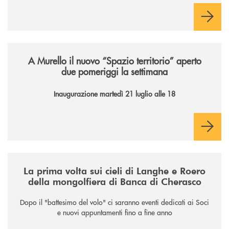
famiglie e territorio.
/news/il-nuovo-spazio-territorio-a-murello/
A Murello il nuovo “Spazio territorio”
aperto
due pomeriggi la settimana
Inaugurazione martedì 21 luglio alle 18
/news/la-nuova-mongolfiera-di-banca-di-cherasco/
La prima volta sui cieli di Langhe e Roero
della mongolfiera di Banca di Cherasco
Dopo il "battesimo del volo" ci saranno eventi dedicati ai Soci
e nuovi appuntamenti fino a fine anno