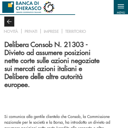
Salta al contenuto principale
MENU
NOVITÀ
PRIVATI
IMPRESE
TERRITORIO
Delibera Consob N. 21303 -
Divieto ad assumere posizioni
nette corte sulle azioni negoziate
sui mercati azioni italiani e
Delibere delle altre autorità
europee.
Si comunica alla gentile clientela che Consob, la Commissione
nazionale per le società e la Borsa, ha introdotto un divieto ad
assumere posizioni nette corte (vendite allo scoperto e altre