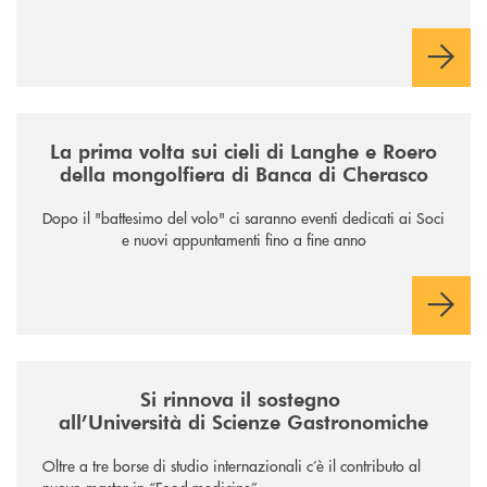
/news/la-nuova-mongolfiera-di-banca-di-cherasco/
La prima volta sui cieli di Langhe e Roero
della mongolfiera di Banca di Cherasco
Dopo il "battesimo del volo" ci saranno eventi dedicati ai Soci
e nuovi appuntamenti fino a fine anno
/news/il-sostegno-alluniversita-di-scienze-gastronomiche/
Si rinnova il sostegno
all’Università di Scienze Gastronomiche
Oltre a tre borse di studio internazionali c’è il contributo al
nuovo master in “Food medicine”