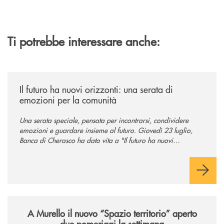
Ti potrebbe interessare anche:
/news/il-futuro-ha-nuovi-orizzonti-23-luglio-2026/
Il futuro ha nuovi orizzonti: una serata di
emozioni per la comunità
Una serata speciale, pensata per incontrarsi, condividere
emozioni e guardare insieme al futuro. Giovedì 23 luglio,
Banca di Cherasco ha dato vita a "Il futuro ha nuovi
orizzonti", il suo primo evento estivo dedicato a Soci, clienti,
famiglie e territorio.
/news/il-nuovo-spazio-territorio-a-murello/
A Murello il nuovo “Spazio territorio”
aperto
due pomeriggi la settimana