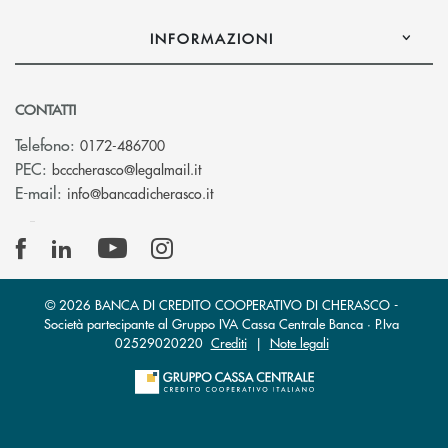
INFORMAZIONI
CONTATTI
Telefono:
0172-486700
(si apre l’app di posta elettronica)
PEC:
bcccherasco@legalmail.it
(si apre l’app di posta elettronica)
E-mail:
info@bancadicherasco.it
© 2026 BANCA DI CREDITO COOPERATIVO DI CHERASCO -
Società partecipante al Gruppo IVA Cassa Centrale Banca · P.Iva
02529020220
Crediti
|
Note legali