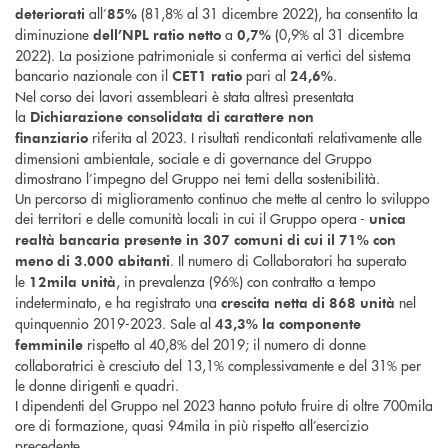
all’
(81,8% al 31 dicembre 2022), ha consentito la
deteriorati
85%
diminuzione
a
(0,9% al 31 dicembre
dell’NPL ratio netto
0,7%
2022). La posizione patrimoniale si conferma ai vertici del sistema
bancario nazionale con il
pari al
.
CET1 ratio
24,6%
Nel corso dei lavori assembleari è stata altresì presentata
la
Dichiarazione consolidata di carattere non
riferita al 2023. I risultati rendicontati relativamente alle
finanziario
dimensioni ambientale, sociale e di governance del Gruppo
dimostrano l’impegno del Gruppo nei temi della sostenibilità.
Un percorso di miglioramento continuo che mette al centro lo sviluppo
dei territori e delle comunità locali in cui il Gruppo opera -
unica
realtà bancaria presente in 307 comuni di cui il 71% con
. Il numero di Collaboratori ha superato
meno di 3.000 abitanti
le
, in prevalenza (96%) con contratto a tempo
12mila unità
indeterminato, e ha registrato una
nel
crescita netta di 868 unità
quinquennio 2019-2023. Sale al
43,3% la componente
rispetto al 40,8% del 2019; il numero di donne
femminile
collaboratrici è cresciuto del 13,1% complessivamente e del 31% per
le donne dirigenti e quadri.
I dipendenti del Gruppo nel 2023 hanno potuto fruire di oltre 700mila
ore di formazione, quasi 94mila in più rispetto all’esercizio
precedente.