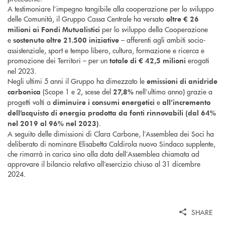
A testimoniare l’impegno tangibile alla cooperazione per lo sviluppo
delle Comunità, il Gruppo Cassa Centrale ha versato
oltre € 26
per lo sviluppo della Cooperazione
milioni ai Fondi Mutualistici
e
– afferenti agli ambiti socio-
sostenuto oltre 21.500 iniziative
assistenziale, sport e tempo libero, cultura, formazione e ricerca e
promozione dei Territori – per un
erogati
totale di € 42,5 milioni
nel 2023.
Negli ultimi 5 anni il Gruppo ha dimezzato le
emissioni di anidride
(Scope 1 e 2, scese del
nell’ultimo anno) grazie a
carbonica
27,8%
progetti volti a
e
diminuire i consumi energetici
all’incremento
dell’acquisto di energia prodotta da fonti rinnovabili (dal 64%
.
nel 2019 al 96% nel 2023)
A seguito delle dimissioni di Clara Carbone, l’Assemblea dei Soci ha
deliberato di nominare Elisabetta Caldirola nuovo Sindaco supplente,
che rimarrà in carica sino alla data dell’Assemblea chiamata ad
approvare il bilancio relativo all’esercizio chiuso al 31 dicembre
2024.
SHARE