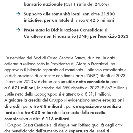
bancario nazionale (CET1 ratio del 24,6%)
Supporto alle comunità locali con oltre 21.500
iniziative, per un totale di circa € 42,5 milioni
Presentata la Dichiarazione Consolidata di
Carattere non Finanziario (DNF) per l’esercizio 2023
L’Assemblea dei Soci di Cassa Centrale Banca, riunitasi in data
odierna a Milano sotto la Presidenza di Giorgio Fracalossi, ha
approvato il bilancio separato ed esaminato il bilancio consolidato e
la dichiarazione di carattere non finanziario (“DNF”) riferiti al 2023.
L’esercizio 2023 si è chiuso con un
pari
utile netto consolidato
a
, in crescita del 55% rispetto al 2022 (€ 562 milioni).
€
871 milioni
L’utile netto della Capogruppo si è attestato a € 31,1 milioni.
A guidare la crescita del Gruppo si evidenziano nuove
erogazioni
per
, per
di crediti
oltre € 8 miliardi
un’esposizione creditizia
di
e la crescita della
lorda
oltre € 50 miliardi
raccolta
a oltre
.
complessiva
€ 113 miliardi
Il Gruppo Cassa Centrale si distingue per l’ottima qualità degli attivi,
che beneficiando dell’aumento della
copertura dei crediti