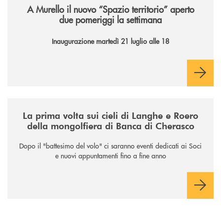
A Murello il nuovo “Spazio territorio”
aperto
due pomeriggi la settimana
Inaugurazione martedì 21 luglio alle 18
/news/la-nuova-mongolfiera-di-banca-di-cherasco/
La prima volta sui cieli di Langhe e Roero
della mongolfiera di Banca di Cherasco
Dopo il "battesimo del volo" ci saranno eventi dedicati ai Soci
e nuovi appuntamenti fino a fine anno