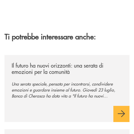
Ti potrebbe interessare anche:
/news/il-futuro-ha-nuovi-orizzonti-23-luglio-2026/
Il futuro ha nuovi orizzonti: una serata di
emozioni per la comunità
Una serata speciale, pensata per incontrarsi, condividere
emozioni e guardare insieme al futuro. Giovedì 23 luglio,
Banca di Cherasco ha dato vita a "Il futuro ha nuovi
orizzonti", il suo primo evento estivo dedicato a Soci, clienti,
famiglie e territorio.
/news/il-nuovo-spazio-territorio-a-murello/