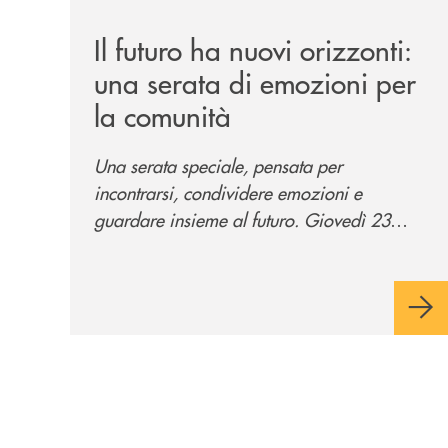
Il futuro ha nuovi orizzonti:
una serata di emozioni per
la comunità
Una serata speciale, pensata per
incontrarsi, condividere emozioni e
guardare insieme al futuro. Giovedì 23
luglio, Banca di Cherasco ha dato vita a "Il
futuro ha nuovi orizzonti", il suo primo
evento estivo dedicato a Soci, clienti,
famiglie e territorio.