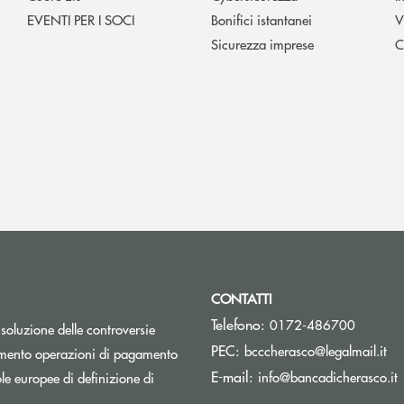
EVENTI PER I SOCI
Bonifici istantanei
V
Sicurezza imprese
C
CONTATTI
Telefono:
0172-486700
isoluzione delle controversie
(si
PEC:
bcccherasco@legalmail.it
Apre una nuova finestra
mento operazioni di pagamento
(
E-mail:
info@bancadicherasco.it
e europee di definizione di