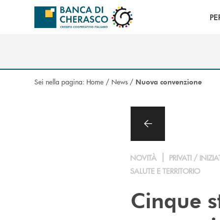
Salta al contenuto principale
PE
Sei nella pagina:
Home
/
News
/
Nuova convenzione
NOVITÀ
PRIVATI / INIZIA
SALUTE E TERRITORIO
Cinque st