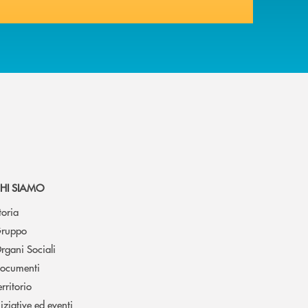
HI SIAMO
toria
ruppo
rgani Sociali
ocumenti
erritorio
niziative ed eventi