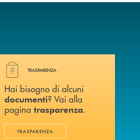
Hai bisogno di alcuni documenti ? Vai alla pagina traspa
TRASPARENZA
Hai bisogno di alcuni
? Vai alla
documenti
pagina
.
trasparenza
TRASPARENZA