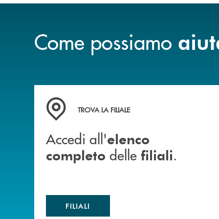
Come possiamo
aiut
Accedi all' elenco completo delle filiali .
TROVA LA FILIALE
Accedi all'
elenco
delle
.
completo
filiali
FILIALI