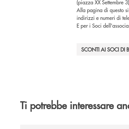
(piazza XX Settembre 3) 
Alla pagina di questo si
indirizzi e numeri di te
E per i Soci dell'associa
SCONTI AI SOCI DI
Ti potrebbe interessare an
/news/il-futuro-ha-nuovi-orizzonti-23-luglio-202