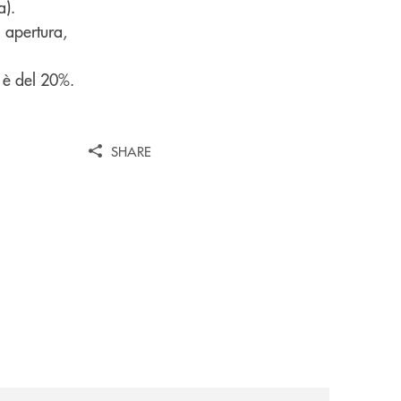
a).
i apertura,
i è del 20%.
SHARE
news/premio-banca-di-cherasco-giovani-ricercatori-in-eco