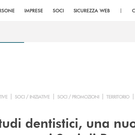
|
RSONE
IMPRESE
SOCI
SICUREZZA WEB
C
TIVE
SOCI / INIZIATIVE
SOCI / PROMOZIONI
TERRITORIO
udi dentistici, una nu