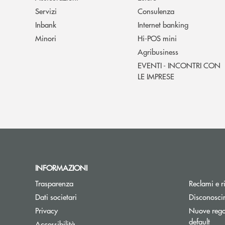
Servizi
Consulenza
Inbank
Internet banking
Minori
Hi-POS mini
Agribusiness
EVENTI - INCONTRI CON
LE IMPRESE
INFORMAZIONI
Trasparenza
Reclami e r
Dati societari
Disconosci
Privacy
Nuove regol
default
Accessibilità