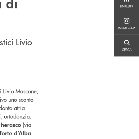
 di
LINKEDIN
LINKEDIN
INSTAGRAM
INSTAGRAM
tici Livio
CERCA
CERCA
ci Livio Moscone,
tivo uno sconto
odontoiatria
i, ortodonzia.
(via
herasco
orte d’Alba