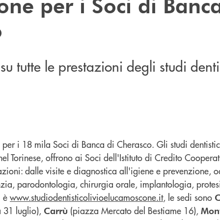
ne per i Soci di Banca
o
u tutte le prestazioni degli studi dentis
er i 18 mila Soci di Banca di Cherasco. Gli studi dentisti
el Torinese, offrono ai Soci dell'Istituto di Credito Coopera
azioni: dalle visite e diagnostica all'igiene e prevenzione, 
zia, parodontologia, chirurgia orale, implantologia, protes
li è
www.studiodentisticolivioelucamoscone.it
, le sedi sono
C
 31 luglio),
(piazza Mercato del Bestiame 16),
Carrù
Monf