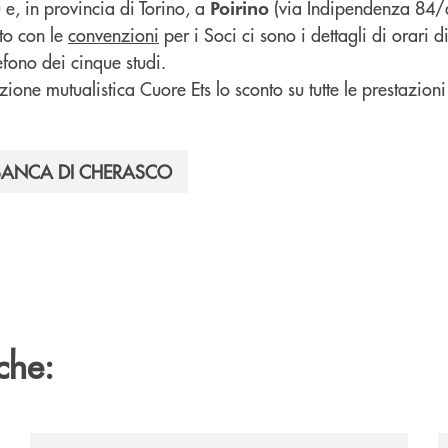
e, in provincia di Torino, a
(via Indipendenza 84/
Poirino
to con le
convenzioni
per i Soci ci sono i dettagli di orari d
lefono dei cinque studi.
zione mutualistica Cuore Ets lo sconto su tutte le prestazion
 BANCA DI CHERASCO
che:
6/
/news/il-nuovo-spazio-territorio-a-murello/
/