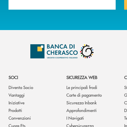
SOCI
SICUREZZA WEB
C
Diventa Socio
Le principali frodi
S
Vantaggi
Carte di pagamento
G
Iniziative
Sicurezza Inbank
O
Prodotti
Approfondimenti
D
Convenzioni
I Navigati
T
Cuore Ets
Cybersicurezza
I