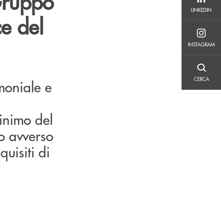
 Gruppo
LINKEDIN
LINKEDIN
ce del
INSTAGRAM
INSTAGRAM
CERCA
CERCA
imoniale e
inimo del
io avverso
uisiti di