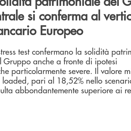
olidità patrimoniale del
rale si conferma al verti
ancario Europeo
o stress test confermano la solidità patr
el Gruppo anche a fronte di ipotesi
e particolarmente severe. Il valore m
y loaded, pari al 18,52% nello scenar
sulta abbondantemente superiore ai req