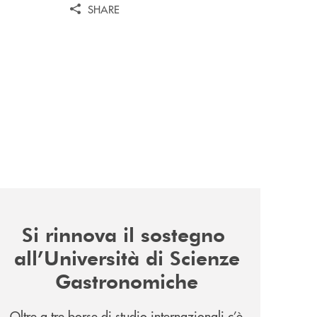
SHARE
news/il-sostegno-alluniversita-di-scienze-gastronomiche/
Si rinnova il sostegno
all’Università di Scienze
Gastronomiche
Oltre a tre borse di studio internazionali c’è