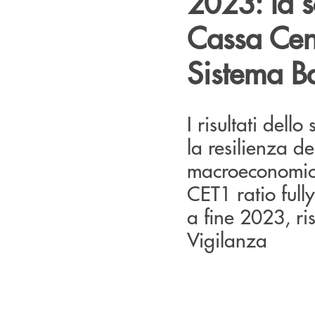
2023: la s
Cassa Cent
Sistema B
I risultati dell
la resilienza d
macroeconomich
CET1 ratio full
a fine 2023, ri
Vigilanza