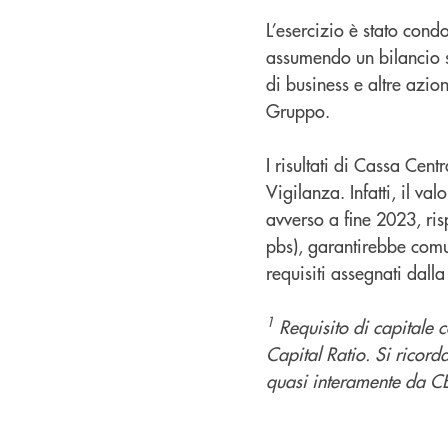
L’esercizio è stato con
assumendo un bilancio st
di business e altre azio
Gruppo.
I risultati di Cassa Cent
Vigilanza. Infatti, il v
avverso a fine 2023, ri
pbs), garantirebbe comu
requisiti assegnati dalla
1
Requisito di capitale 
Capital Ratio. Si ricord
quasi interamente da CET