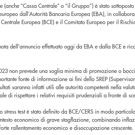
 (anche “Cassa Centrale” o “il Gruppo”) è stato sottoposto a
 europeo dall’Autorità Bancaria Europea (EBA), in collabora
 Centrale Europea (BCE) e il Comitato Europeo per il Rischi
ta dell'annuncio effettuato oggi da EBA e dalla BCE e ricon
 2023 non prevede una soglia minima di promozione o bocci
portante fonte di informazione ai fini dello SREP (Supervis
ultati saranno infatti utili alle autorità competenti nella valu
e di rispettare i relativi requisiti prudenziali a fronte di sce
o stress test è stato definito da BCE/CERS in modo particol
ntesto economico di grave stagflazione, combinando inflazi
n forte rallentamento economico e disoccupazione crescente.