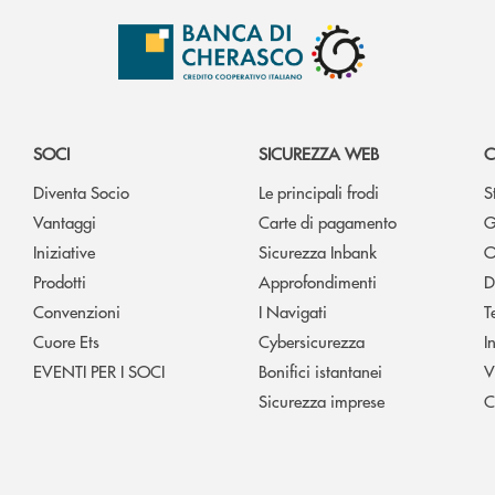
SOCI
SICUREZZA WEB
C
Diventa Socio
Le principali frodi
S
Vantaggi
Carte di pagamento
G
Iniziative
Sicurezza Inbank
O
Prodotti
Approfondimenti
D
Convenzioni
I Navigati
T
Cuore Ets
Cybersicurezza
I
EVENTI PER I SOCI
Bonifici istantanei
V
Sicurezza imprese
C