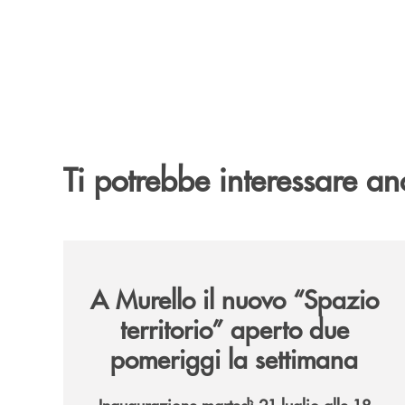
Ti potrebbe interessare an
/news/il-nuovo-spazio-territorio-a-murello/
A Murello il nuovo “Spazio
territorio”
aperto due
pomeriggi la settimana