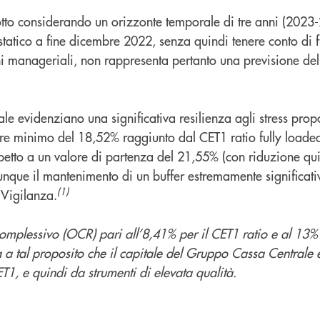
dotto considerando un orizzonte temporale di tre anni (2023
atico a fine dicembre 2022, senza quindi tenere conto di fu
ni manageriali, non rappresenta pertanto una previsione dell
rale evidenziano una significativa resilienza agli stress prop
alore minimo del 18,52% raggiunto dal CET1 ratio fully loade
spetto a un valore di partenza del 21,55% (con riduzione qu
nque il mantenimento di un buffer estremamente significativ
(1)
 Vigilanza.
complessivo (OCR) pari all’8,41% per il CET1 ratio e al 13% p
a a tal proposito che il capitale del Gruppo Cassa Centrale
1, e quindi da strumenti di elevata qualità.