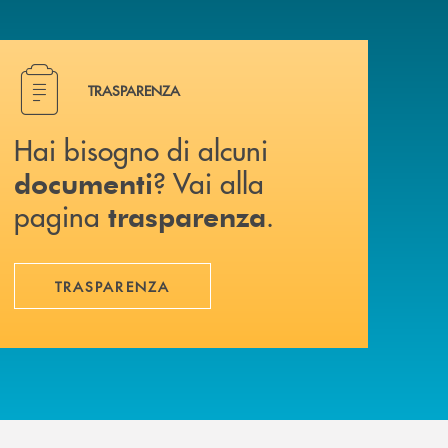
Hai bisogno di alcuni documenti ? Vai alla pagina traspa
TRASPARENZA
Hai bisogno di alcuni
? Vai alla
documenti
pagina
.
trasparenza
TRASPARENZA