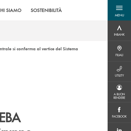
HI SIAMO
SOSTENIBILITÀ
MENU
menu destra
INBANK
INBANK
ntrale si conferma al vertice del Sistema
FILIALI
FILIALI
UTILITY
UTILITY
A BUON RENDERE
A BUON
RENDERE
t EBA
FACEBOOK
FACEBOOK