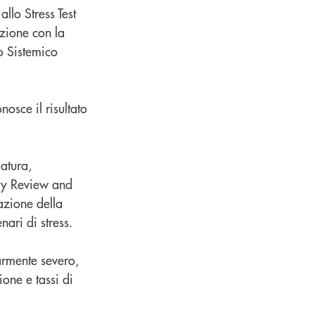
llo Stress Test
zione con la
o Sistemico
osce il risultato
atura,
ory Review and
tazione della
nari di stress.
armente severo,
one e tassi di