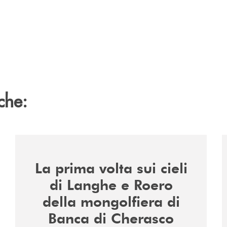
che:
/news/la-nuova-mongolfiera-di-banca-di-cherasco/
/
La prima volta sui cieli
di Langhe e Roero
della mongolfiera di
Banca di Cherasco