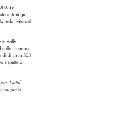
-2025) e
ture strategie
a redditività del
osti dalla
d nello scenario
indi di circa 303
o rispetto ai
er il Total
 è composto