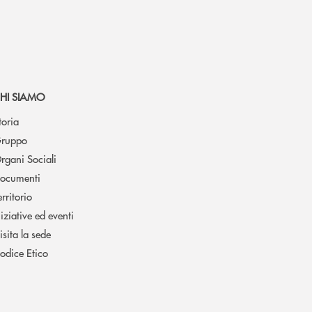
HI SIAMO
toria
ruppo
rgani Sociali
ocumenti
erritorio
niziative ed eventi
isita la sede
odice Etico