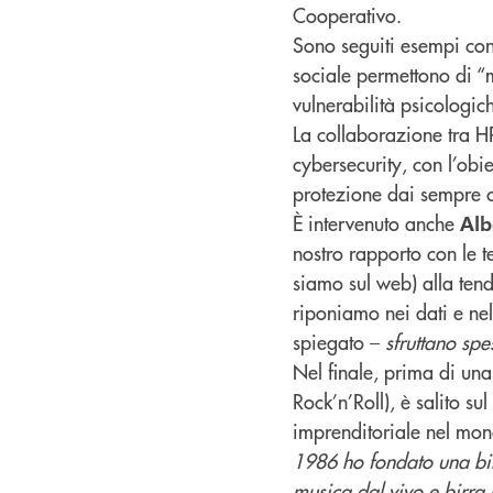
Cooperativo.
Sono seguiti esempi conc
sociale permettono di “m
vulnerabilità psicologic
La collaborazione tra HR
cybersecurity, con l’obie
protezione dai sempre cr
È intervenuto anche
Alb
nostro rapporto con le t
siamo sul web) alla tend
riponiamo nei dati e nel
spiegato –
sfruttano spe
Nel finale, prima di una
Rock’n’Roll), è salito su
imprenditoriale nel mond
1986 ho fondato una birr
musica dal vivo e birra 