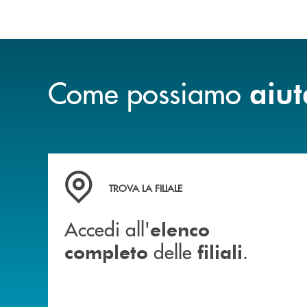
Come possiamo
aiut
Accedi all' elenco completo delle filiali .
TROVA LA FILIALE
Accedi all'
elenco
delle
.
completo
filiali