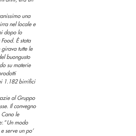
ovanissimo una
irra nel locale e
ni dopo lo
 Food. È stata
girava tutte le
 del buongusto
do su materie
prodotti
 1.182 birrifici
azie al Gruppo
sse. Il convegno
o Cano le
: “
Un modo
 e serve un po’