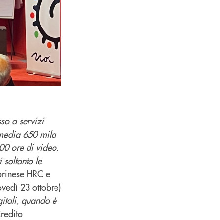
sso a servizi
n media 650 mila
00 ore di video.
 soltanto le
torinese HRC e
ovedì 23 ottobre)
gitali, quando è
Credito