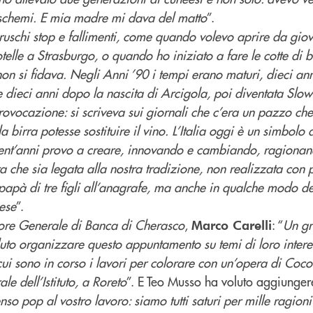
 schemi. E mia madre mi dava del matto
”.
bruschi stop e fallimenti, come quando volevo aprire da gi
otelle a Strasburgo, o quando ho iniziato a fare le cotte di b
non si fidava. Negli Anni ’90 i tempi erano maturi, dieci an
 dieci anni dopo la nascita di Arcigola, poi diventata Slow
ovocazione: si scriveva sui giornali che c’era un pazzo che 
a birra potesse sostituire il vino. L’Italia oggi è un simbolo
ent’anni provo a creare, innovando e cambiando, ragionan
ra che sia legata alla nostra tradizione, non realizzata con 
 papà di tre figli all’anagrafe, ma anche in qualche modo dei
aese
”.
tore Generale di Banca di Cherasco
,
: “
Un gr
Marco Carelli
uto organizzare questo appuntamento su temi di loro intere
n cui sono in corso i lavori per colorare con un’opera di Coc
le dell’Istituto, a Roreto
”. E Teo Musso ha voluto aggiungere
nso pop al vostro lavoro: siamo tutti saturi per mille ragioni