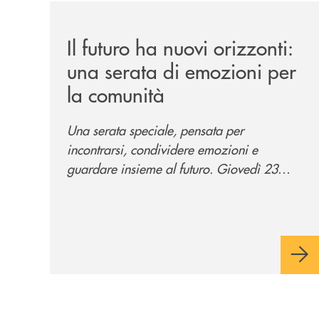
/news/il-futuro-ha-nuovi-orizzonti-23-luglio-202
Il futuro ha nuovi orizzonti:
una serata di emozioni per
la comunità
Una serata speciale, pensata per
incontrarsi, condividere emozioni e
guardare insieme al futuro. Giovedì 23
luglio, Banca di Cherasco ha dato vita a "Il
futuro ha nuovi orizzonti", il suo primo
evento estivo dedicato a Soci, clienti,
famiglie e territorio.