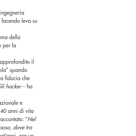
 ingegneria
, facendo leva su
ema della
e per la
approfondito il
sola” quando
a fiducia che
li hacker
– ha
azionale e
 40 anni di vita
accontato: “
Nel
poso, dove tra
nt’anni, era un