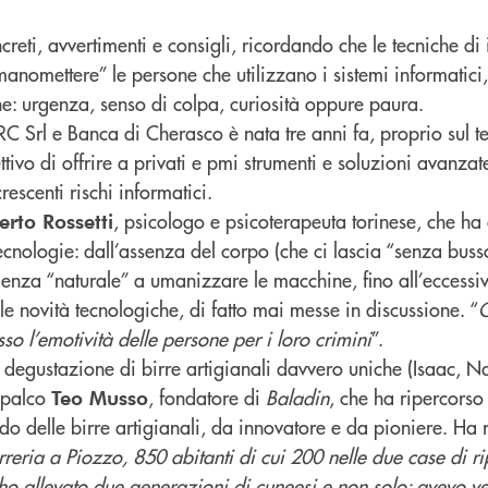
reti, avvertimenti e consigli, ricordando che le tecniche di
anomettere” le persone che utilizzano i sistemi informatici
he: urgenza, senso di colpa, curiosità oppure paura.
C Srl e Banca di Cherasco è nata tre anni fa, proprio sul t
ttivo di offrire a privati e pmi strumenti e soluzioni avanzat
escenti rischi informatici.
, psicologo e psicoterapeuta torinese, che ha 
erto Rossetti
ecnologie: dall’assenza del corpo (che ci lascia “senza bus
enza “naturale” a umanizzare le macchine, fino all’eccessiv
le novità tecnologiche, di fatto mai messe in discussione. “
G
sso l’emotività delle persone per i loro crimini
”.
 degustazione di birre artigianali davvero uniche (Isaac, N
l palco
, fondatore di
Baladin
, che ha ripercorso
Teo Musso
o delle birre artigianali, da innovatore e da pioniere. Ha r
eria a Piozzo, 850 abitanti di cui 200 nelle due case di ri
ho allevato due generazioni di cuneesi e non solo: avevo ve