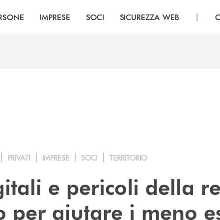
|
RSONE
IMPRESE
SOCI
SICUREZZA WEB
C
PRIVATI
IMPRESE
SOCI
TERRITORIO
itali e pericoli della re
 per aiutare i meno es