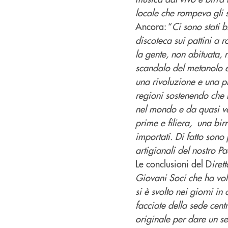
locale che rompeva gli
Ancora: “
Ci sono stati 
discoteca sui pattini a r
la gente, non abituata, 
scandalo del metanolo e
una rivoluzione e una pr
regioni sostenendo che l
nel mondo e da quasi v
prime e filiera, una bir
importati. Di fatto sono
artigianali del nostro P
Le conclusioni del D
iret
Giovani Soci che ha vol
si è svolto nei giorni i
facciate della sede centra
originale per dare un se