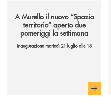
6/
/news/il-nuovo-spazio-territorio-a-murello/
/
A Murello il nuovo “Spazio
territorio”
aperto due
pomeriggi la settimana
Inaugurazione martedì 21 luglio alle 18