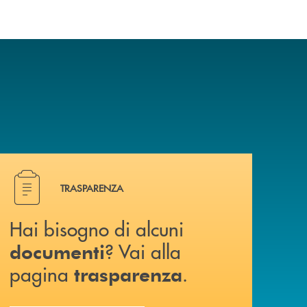
Hai bisogno di alcuni documenti ? Vai alla pagina traspa
TRASPARENZA
Hai bisogno di alcuni
? Vai alla
documenti
pagina
.
trasparenza