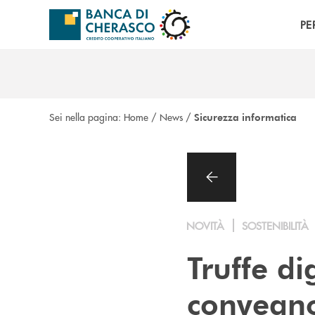
Salta al contenuto principale
PE
Sei nella pagina:
Home
/
News
/
Sicurezza informatica
NOVITÀ
SOSTENIBILITÀ
Truffe dig
convegno