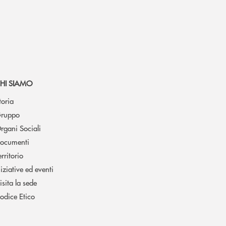
HI SIAMO
toria
ruppo
rgani Sociali
ocumenti
erritorio
niziative ed eventi
isita la sede
odice Etico