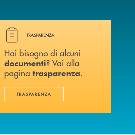
Hai bisogno di alcuni documenti ? Vai alla pagina traspa
TRASPARENZA
Hai bisogno di alcuni
? Vai alla
documenti
pagina
.
trasparenza
TRASPARENZA