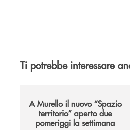
Ti potrebbe interessare an
/news/il-nuovo-spazio-territorio-a-murello/
A Murello il nuovo “Spazio
territorio”
aperto due
pomeriggi la settimana