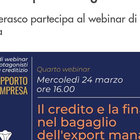
rasco partecipa al webinar di
a