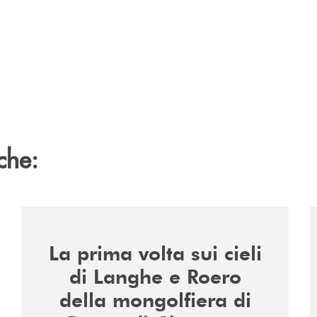
che:
/news/la-nuova-mongolfiera-di-banca-di-cherasco/
/
La prima volta sui cieli
di Langhe e Roero
della mongolfiera di