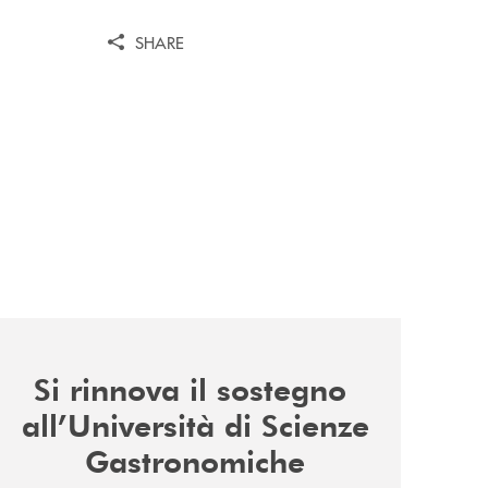
SHARE
news/il-sostegno-alluniversita-di-scienze-gastronomiche/
Si rinnova il sostegno
all’Università di Scienze
Gastronomiche