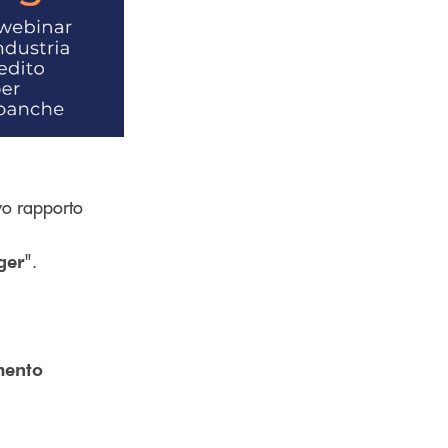
ovo rapporto
".
ger
mento