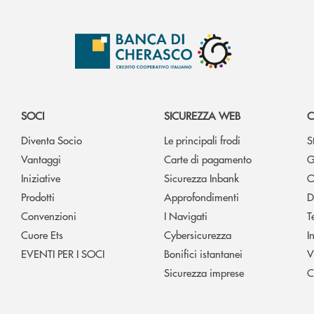
SOCI
SICUREZZA WEB
C
Diventa Socio
Le principali frodi
S
Vantaggi
Carte di pagamento
G
Iniziative
Sicurezza Inbank
O
Prodotti
Approfondimenti
D
Convenzioni
I Navigati
T
Cuore Ets
Cybersicurezza
I
EVENTI PER I SOCI
Bonifici istantanei
V
Sicurezza imprese
C