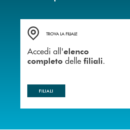
Accedi all' elenco completo delle filiali .
TROVA LA FILIALE
Accedi all'
elenco
delle
.
completo
filiali
FILIALI