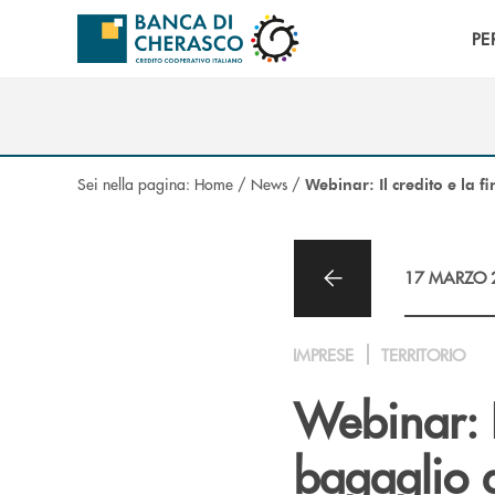
Salta al contenuto principale
PE
Sei nella pagina:
Home
/
News
/
Webinar: Il credito e la 
17 MARZO 
IMPRESE
TERRITORIO
Webinar: I
bagaglio 