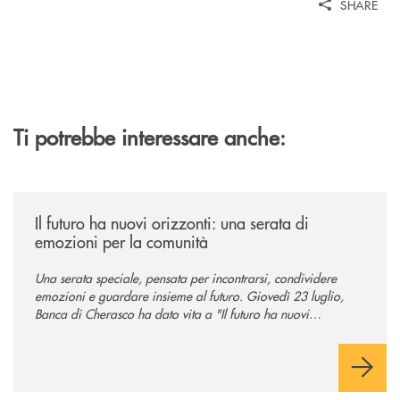
SHARE
Ti potrebbe interessare anche:
/news/il-futuro-ha-nuovi-orizzonti-23-luglio-2026/
Il futuro ha nuovi orizzonti: una serata di
emozioni per la comunità
Una serata speciale, pensata per incontrarsi, condividere
emozioni e guardare insieme al futuro. Giovedì 23 luglio,
Banca di Cherasco ha dato vita a "Il futuro ha nuovi
orizzonti", il suo primo evento estivo dedicato a Soci, clienti,
famiglie e territorio.