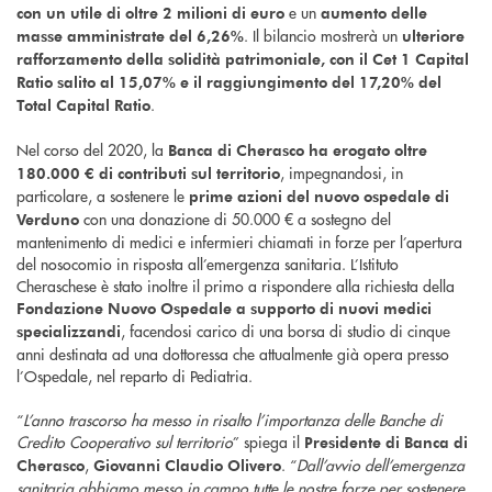
e un
con un utile di oltre 2 milioni di euro
aumento delle
. Il bilancio mostrerà un
masse amministrate del 6,26%
ulteriore
rafforzamento della solidità patrimoniale, con il Cet 1 Capital
Ratio salito al 15,07% e il raggiungimento del 17,20% del
.
Total Capital Ratio
Nel corso del 2020, la
Banca di Cherasco ha erogato oltre
, impegnandosi, in
180.000 € di contributi sul territorio
particolare, a sostenere le
prime azioni del nuovo ospedale di
con una donazione di 50.000 € a sostegno del
Verduno
mantenimento di medici e infermieri chiamati in forze per l’apertura
del nosocomio in risposta all’emergenza sanitaria. L’Istituto
Cheraschese è stato inoltre il primo a rispondere alla richiesta della
Fondazione Nuovo Ospedale a supporto di nuovi medici
, facendosi carico di una borsa di studio di cinque
specializzandi
anni destinata ad una dottoressa che attualmente già opera presso
l’Ospedale, nel reparto di Pediatria.
“
L’anno trascorso ha messo in risalto l’importanza delle Banche di
Credito Cooperativo sul territorio
” spiega il
Presidente di Banca di
,
. “
Dall’avvio dell’emergenza
Cherasco
Giovanni Claudio Olivero
sanitaria abbiamo messo in campo tutte le nostre forze per sostenere