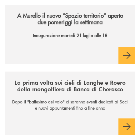
/news/il-nuovo-spazio-territorio-a-murello/
A Murello il nuovo “Spazio territorio”
aperto
due pomeriggi la settimana
Inaugurazione martedì 21 luglio alle 18
/news/la-nuova-mongolfiera-di-banca-di-cherasco/
La prima volta sui cieli di Langhe e Roero
della mongolfiera di Banca di Cherasco
Dopo il "battesimo del volo" ci saranno eventi dedicati ai Soci
e nuovi appuntamenti fino a fine anno