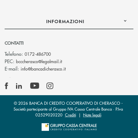
INFORMAZIONI
CONTATTI
Telefono:
0172-486700
(si apre l’app di posta elettronica)
PEC:
bcccherasco@legalmail.it
(si apre l’app di posta elettronica)
E-mail:
info@bancadicherasco.it
© 2026 BANCA DI CREDITO COOPERATIVO DI CHERASCO -
Società partecipante al Gruppo IVA Cassa Centrale Banca · P.Iva
02529020220
Crediti
|
Note legali