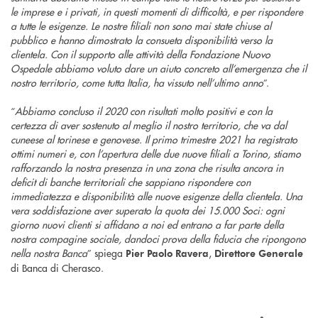
le imprese e i privati, in questi momenti di difficoltà, e per rispondere
a tutte le esigenze. Le nostre filiali non sono mai state chiuse al
pubblico e hanno dimostrato la consueta disponibilità verso la
clientela. Con il supporto alle attività della Fondazione Nuovo
Ospedale abbiamo voluto dare un aiuto concreto all’emergenza che il
nostro territorio, come tutta Italia, ha vissuto nell’ultimo anno
”.
“
Abbiamo concluso il 2020 con risultati molto positivi e con la
certezza di aver sostenuto al meglio il nostro territorio, che va dal
cuneese al torinese e genovese. Il primo trimestre 2021 ha registrato
ottimi numeri e, con l’apertura delle due nuove filiali a Torino, stiamo
rafforzando la nostra presenza in una zona che risulta ancora in
deficit di banche territoriali che sappiano rispondere con
immediatezza e disponibilità alle nuove esigenze della clientela. Una
vera soddisfazione aver superato la quota dei 15.000 Soci: ogni
giorno nuovi clienti si affidano a noi ed entrano a far parte della
nostra compagine sociale, dandoci prova della fiducia che ripongono
nella nostra Banca
” spiega
,
Pier Paolo Ravera
Direttore Generale
di Banca di Cherasco.