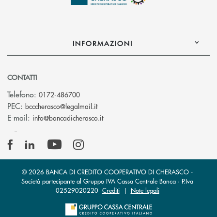
INFORMAZIONI
CONTATTI
Telefono:
0172-486700
(si apre l’app di posta elettronica)
PEC:
bcccherasco@legalmail.it
(si apre l’app di posta elettronica)
E-mail:
info@bancadicherasco.it
© 2026 BANCA DI CREDITO COOPERATIVO DI CHERASCO -
Società partecipante al Gruppo IVA Cassa Centrale Banca · P.Iva
02529020220
Crediti
|
Note legali