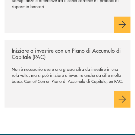
Somiglianze e differenze tra il conto corrente e i prodotti di
risparmio bancari
/news/iniziare-a-investire-con-un-piano-di-accumulo-di-capitale-pac/
Iniziare a investire con un Piano di Accumulo di
Capitale (PAC)
Non è necessario avere una grossa cifra da investire in una
sola volta, ma si può iniziare a investire anche da cifre molto
basse. Come? Con un Piano di Accumulo di Capitale, un PAC.