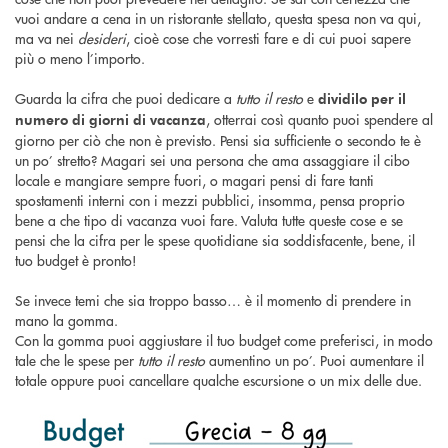
vuoi andare a cena in un ristorante stellato, questa spesa non va qui,
ma va nei
desideri
, cioè cose che vorresti fare e di cui puoi sapere
più o meno l’importo.
Guarda la cifra che puoi dedicare a
tutto il resto
e
dividilo per il
, otterrai così quanto puoi spendere al
numero di giorni di vacanza
giorno per ciò che non è previsto. Pensi sia sufficiente o secondo te è
un po’ stretto? Magari sei una persona che ama assaggiare il cibo
locale e mangiare sempre fuori, o magari pensi di fare tanti
spostamenti interni con i mezzi pubblici, insomma, pensa proprio
bene a che tipo di vacanza vuoi fare. Valuta tutte queste cose e se
pensi che la cifra per le spese quotidiane sia soddisfacente, bene, il
tuo budget è pronto!
Se invece temi che sia troppo basso… è il momento di prendere in
mano la gomma.
Con la gomma puoi aggiustare il tuo budget come preferisci, in modo
tale che le spese per
tutto il resto
aumentino un po’. Puoi aumentare il
totale oppure puoi cancellare qualche escursione o un mix delle due.