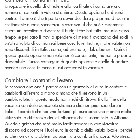
Un’opzione è quella di chiedere alla tua filiale di cambiare una
somma di contanti in valuta straniera. Questa opzione ha diversi
contro: il primo è che ti porta a dover decidere già prima di partire
esattamente quanto spenderai in vacanza, il ché può sicuramente
essere un incentivo a rispettare il budget che hai fatto, ma allo stesso
tempo se per caso ti trovi a spendere di meno ti avanzano dei soldi in
un’altra valuta di cui non sai bene cosa fare. Inoltre, molte valute non
sono disponibili in Italia, come, ad esempio, i lek albanesi. Quindi
spesso questa opzione non solo non è conveniente, ma non è proprio
disponibile. L’unico vantaggio di questa opzione è quello di partire
avendo una cosa in meno di cui occuparsi in vacanza.
Cambiare i contanti all’estero
La seconda opzione è partire con un gruzzolo di euro in contanti e
cambiarli all’estero a mano a mano che ti servono in un
cambiavalute. In questo modo non rischi di ritrovarti alla fine della
vacanza con delle banconote straniere che non puoi spendere in
Italia. Ricordati che hai una fortuna: gli euro sono una moneta molto
utilizzata, a differenza dei lek albanesi che si usano solo in Albania.
Questo significa che sarà molto facile trovare un cambiavalute
disposto ad accettare i tuoi euro in cambio della valuta locale, perché
sa che non avrà problemi ad usarli o a cambiarli ancora. Allo stesso