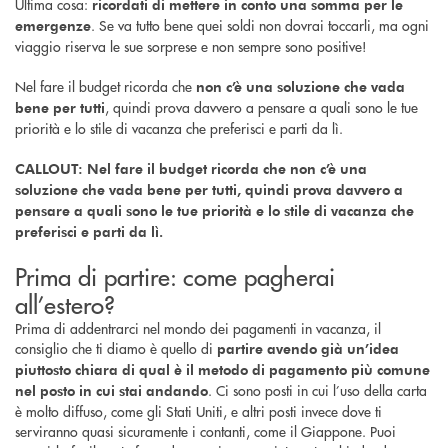
Ultima cosa:
ricordati di mettere in conto una somma per le
. Se va tutto bene quei soldi non dovrai toccarli, ma ogni
emergenze
viaggio riserva le sue sorprese e non sempre sono positive!
Nel fare il budget ricorda che
non c’è una soluzione che vada
, quindi prova davvero a pensare a quali sono le tue
bene per tutti
priorità e lo stile di vacanza che preferisci e parti da lì.
CALLOUT: Nel fare il budget ricorda che non c’è una
soluzione che vada bene per tutti, quindi prova davvero a
pensare a quali sono le tue priorità e lo stile di vacanza che
preferisci e parti da lì.
Prima di partire: come pagherai
all’estero?
Prima di addentrarci nel mondo dei pagamenti in vacanza, il
consiglio che ti diamo è quello di
partire avendo già un’idea
piuttosto chiara di qual è il metodo di pagamento più comune
. Ci sono posti in cui l’uso della carta
nel posto in cui stai andando
è molto diffuso, come gli Stati Uniti, e altri posti invece dove ti
serviranno quasi sicuramente i contanti, come il Giappone. Puoi