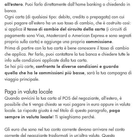
. Puoi farlo direttamente dall’home banking o chiedendo in
all’estero
banca.
Ogni carta (di qualsiasi tipo: debito, credito o prepagata) con cui
puoi pagare all’estero ha un suo tasso di cambio, che è costruito così:
si applica
(i circuiti di
il tasso di cambio del circuito della carta
pagamento sono Visa, Mastercard o American Express e sono segnati
proprio sulla carta) e aggiunge una propria
.
commissione
Prima di partire con la tua carta è bene conoscere il tasso di cambio
che applica. Per farlo, puoi contattare la tua banca e chiedere tutte le
info sulle condizioni applicate dalla tua carta.
Se hai più carte,
confronta le diverse condizioni e guarda
, sarà la tua compagna di
quella che ha le commissioni più basse
viaggio principale.
Paga in valuta locale
Quando avvicini la tua carta al POS del negoziante, all’estero, è
possibile che ti venga chiesto se vuoi pagare in euro oppure in valuta
locale. La risposta giusta è nel titolo di questo paragrafo,
paga
! Ti spieghiamo perché.
sempre in valuta locale
Gli euro che sono nel tuo conto corrente devono arrivare nel conto
corrente del negoziante trasformati in un’altra valuta. Questa