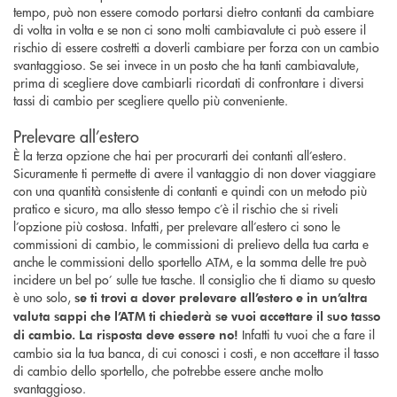
tempo, può non essere comodo portarsi dietro contanti da cambiare
di volta in volta e se non ci sono molti cambiavalute ci può essere il
rischio di essere costretti a doverli cambiare per forza con un cambio
svantaggioso. Se sei invece in un posto che ha tanti cambiavalute,
prima di scegliere dove cambiarli ricordati di confrontare i diversi
tassi di cambio per scegliere quello più conveniente.
Prelevare all’estero
È la terza opzione che hai per procurarti dei contanti all’estero.
Sicuramente ti permette di avere il vantaggio di non dover viaggiare
con una quantità consistente di contanti e quindi con un metodo più
pratico e sicuro, ma allo stesso tempo c’è il rischio che si riveli
l’opzione più costosa. Infatti, per prelevare all’estero ci sono le
commissioni di cambio, le commissioni di prelievo della tua carta e
anche le commissioni dello sportello ATM, e la somma delle tre può
incidere un bel po’ sulle tue tasche. Il consiglio che ti diamo su questo
è uno solo,
se ti trovi a dover prelevare all’estero e in un’altra
valuta sappi che l’ATM ti chiederà se vuoi accettare il suo tasso
Infatti tu vuoi che a fare il
di cambio. La risposta deve essere no!
cambio sia la tua banca, di cui conosci i costi, e non accettare il tasso
di cambio dello sportello, che potrebbe essere anche molto
svantaggioso.