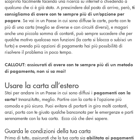
scoprirlo facilmente facendo una ricerca su internet o chiedendo a
qualcuno che ci è già stato. A prescindere dal posto di arrivo, però,
ti
consigliamo di avere con te sempre più di un’opzione per
. Se vai in un Paese in cui sono diffuse le carte, porta con te
pagare
più di una carta (meglio se diverse e con circuiti diversi), e magari
anche una piccola somma di contanti, può sempre succedere che per
qualche motivo qualcosa non funzioni (la carta si blocca o subisci un
furto) e avendo più opzioni di pagamento hai più possibilità di
risolvere il problema in poco tempo.
CALLOUT: assicurati di avere con te sempre più di un metodo
di pagamento, non si sa mai!
Usare la carta all’estero
Stai per andare in un Paese in cui sono diffusi i
pagamenti con la
? Innanzitutto, meglio. Partire con la carta è l’opzione più
carta
comoda e più sicura. Puoi evitare di portarti in giro molti contanti,
anzi, porta con te giusto qualche banconota per le emergenze e parti
serenamente con la tua carta. Ecco ciò che devi sapere.
Guarda le condizioni della tua carta
Prima di tutto, assicurati che la tua carta sia
abilitata ai pagamenti