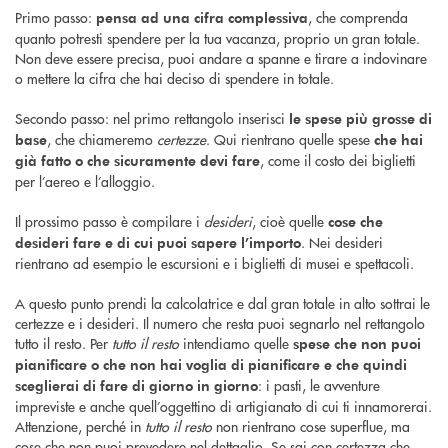
Primo passo:
, che comprenda
pensa ad una cifra complessiva
quanto potresti spendere per la tua vacanza, proprio un gran totale.
Non deve essere precisa, puoi andare a spanne e tirare a indovinare
o mettere la cifra che hai deciso di spendere in totale.
Secondo passo: nel primo rettangolo inserisci
le spese più grosse di
, che chiameremo
certezze
. Qui rientrano quelle spese
base
che hai
, come il costo dei biglietti
già fatto o che sicuramente devi fare
per l’aereo e l’alloggio.
Il prossimo passo è compilare i
desideri
, cioè quelle
cose che
. Nei desideri
desideri fare e di cui puoi sapere l’importo
rientrano ad esempio le escursioni e i biglietti di musei e spettacoli.
A questo punto prendi la calcolatrice e dal gran totale in alto sottrai le
certezze e i desideri. Il numero che resta puoi segnarlo nel rettangolo
tutto il resto. Per
tutto il resto
intendiamo quelle
spese che non puoi
pianificare o che non hai voglia di pianificare e che quindi
: i pasti, le avventure
sceglierai di fare di giorno in giorno
impreviste e anche quell’oggettino di artigianato di cui ti innamorerai.
Attenzione, perché in
tutto il resto
non rientrano cose superflue, ma
cose che non puoi prevedere nel dettaglio. Se sai con certezza che