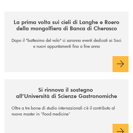
/news/la-nuova-mongolfiera-di-banca-di-cherasco/
La prima volta sui cieli di Langhe e Roero
della mongolfiera di Banca di Cherasco
Dopo il "battesimo del volo" ci saranno eventi dedicati ai Soci
e nuovi appuntamenti fino a fine anno
/news/il-sostegno-alluniversita-di-scienze-gastronomiche/
Si rinnova il sostegno
all’Università di Scienze Gastronomiche
Oltre a tre borse di studio internazionali c’è il contributo al
nuovo master in “Food medicine”