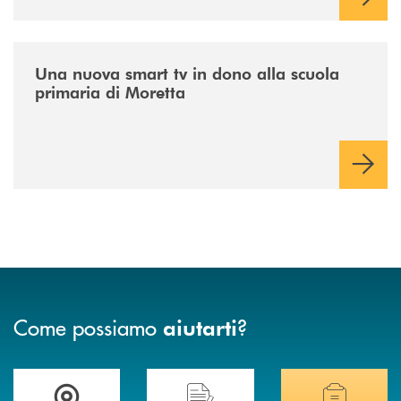
/news/istruzione/
Una nuova smart tv in dono alla scuola
primaria di Moretta
Come possiamo
?
aiutarti
Accedi all' elenco completo delle filiali .
Hai bisogno di assistenza immediata? Contatta
Hai bisogno di alcuni