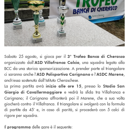
Sabato
25 agosto, si gioca per il
3° Trofeo Banca di Cherasco
organizzato dall’
, una squadra legata alla
ASD Villafranca Calcio
BCC da una storica sponsorizzazione. A prender parte al triangolare
ci saranno anche l’
e l’
,
ASD Polisportiva Carignano
ASDC Marene
anch’essa sostenuta dall’Istituto Cheraschese.
La prima partita avrà
, presso lo
inizio alle ore 15
Stadio San
e vedrà la sfida tra Villafranca e
Giorgio di Cavallermaggiore
Carignano; il Carignano affronterà poi il Marene, che a sua volta
giocherà contro il Villafranca. Il triangolare si svolgerà con la formula
di partite da 45’ e, in caso di parità, si procederà con 5 calci di
rigore per squadra.
Il
delle gare è il seguente:
programma