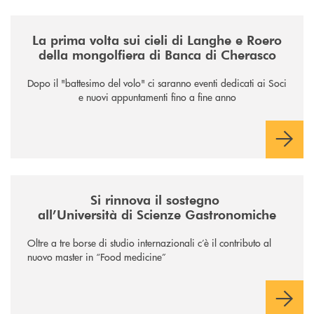
/news/la-nuova-mongolfiera-di-banca-di-cherasco/
La prima volta sui cieli di Langhe e Roero
della mongolfiera di Banca di Cherasco
Dopo il "battesimo del volo" ci saranno eventi dedicati ai Soci
e nuovi appuntamenti fino a fine anno
/news/il-sostegno-alluniversita-di-scienze-gastronomiche/
Si rinnova il sostegno
all’Università di Scienze Gastronomiche
Oltre a tre borse di studio internazionali c’è il contributo al
nuovo master in “Food medicine”