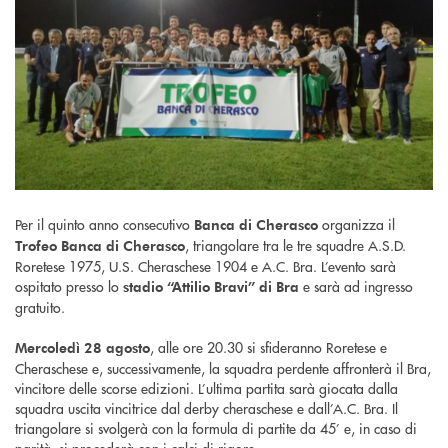
Per il quinto anno consecutivo
organizza il
Banca di Cherasco
, triangolare tra le tre squadre A.S.D.
Trofeo Banca di Cherasco
Roretese 1975, U.S. Cheraschese 1904 e A.C. Bra. L’evento sarà
ospitato presso lo
e sarà ad ingresso
stadio “Attilio Bravi” di Bra
gratuito.
, alle ore 20.30 si sfideranno Roretese e
Mercoledì 28 agosto
Cheraschese e, successivamente, la squadra perdente affronterà il Bra,
vincitore delle scorse edizioni. L’ultima partita sarà giocata dalla
squadra uscita vincitrice dal derby cheraschese e dall’A.C. Bra. Il
triangolare si svolgerà con la formula di partite da 45’ e, in caso di
parità, si procederà con i calci di rigore.