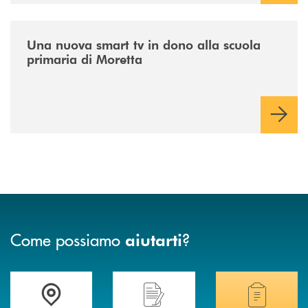
/news/istruzione/
Una nuova smart tv in dono alla scuola
primaria di Moretta
Come possiamo
?
aiutarti
Accedi all' elenco completo delle filiali .
Hai bisogno di assistenza immediata? Contatta
Hai bisogno di alcuni