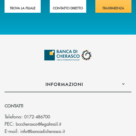
TROVA LA FILIALE
CONTATTO DIRETTO
TRASPARENZA
INFORMAZIONI
CONTATTI
Telefono:
0172-486700
(si apre l’app di posta elettronica)
PEC:
bcccherasco@legalmail.it
(si apre l’app di posta elettronica)
E-mail:
info@bancadicherasco.it