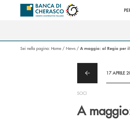
Salta al contenuto principale
PE
Sei nella pagina:
Home
/
News
/
A maggio: al Regio per i
17 APRILE 
SOCI
A maggio: