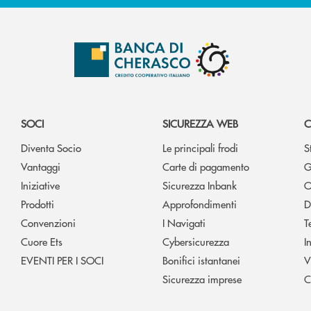
SOCI
SICUREZZA WEB
C
Diventa Socio
Le principali frodi
S
Vantaggi
Carte di pagamento
G
Iniziative
Sicurezza Inbank
O
Prodotti
Approfondimenti
D
Convenzioni
I Navigati
T
Cuore Ets
Cybersicurezza
I
EVENTI PER I SOCI
Bonifici istantanei
V
Sicurezza imprese
C