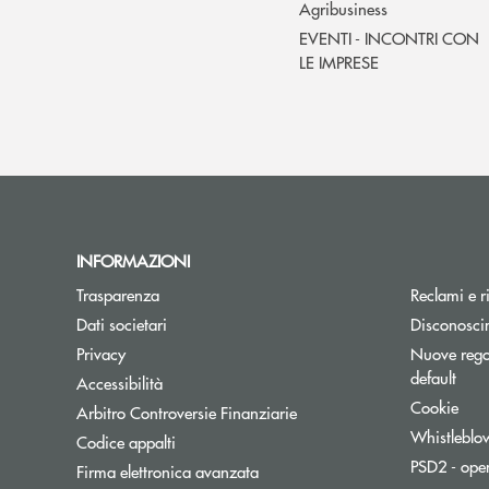
Agribusiness
EVENTI - INCONTRI CON
LE IMPRESE
INFORMAZIONI
Trasparenza
Reclami e r
Dati societari
Disconosci
Privacy
Nuove regol
default
Accessibilità
Cookie
Apre una nuova finestra
Arbitro Controversie Finanziarie
Whistleblo
Codice appalti
PSD2 - ope
Firma elettronica avanzata