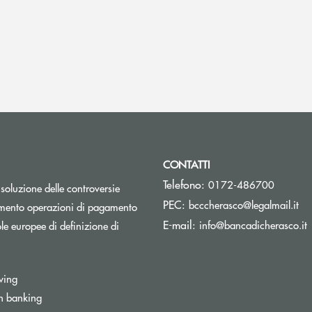
CONTATTI
Telefono:
0172-486700
isoluzione delle controversie
(si
PEC:
bcccherasco@legalmail.it
Apre una nuova finestra
mento operazioni di pagamento
(
E-mail:
info@bancadicherasco.it
e europee di definizione di
wing
n banking