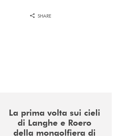
SHARE
news/la-nuova-mongolfiera-di-banca-di-cherasco/
La prima volta sui cieli
di Langhe e Roero
della mongolfiera di