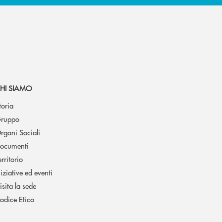
HI SIAMO
toria
ruppo
rgani Sociali
ocumenti
erritorio
niziative ed eventi
isita la sede
odice Etico