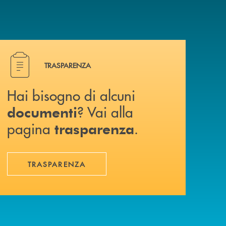
Hai bisogno di alcuni documenti ? Vai alla pagina traspa
TRASPARENZA
Hai bisogno di alcuni
? Vai alla
documenti
pagina
.
trasparenza
TRASPARENZA