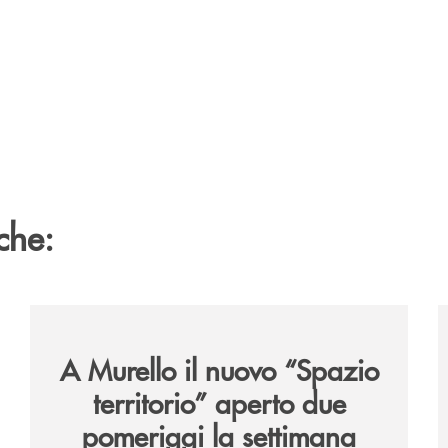
che:
6/
/news/il-nuovo-spazio-territorio-a-murello/
/
A Murello il nuovo “Spazio
territorio”
aperto due
pomeriggi la settimana