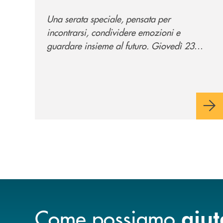
Una serata speciale, pensata per
incontrarsi, condividere emozioni e
guardare insieme al futuro. Giovedì 23
luglio, Banca di Cherasco ha dato vita a "Il
futuro ha nuovi orizzonti", il suo primo
evento estivo dedicato a Soci, clienti,
famiglie e territorio.
Come possiamo
aiut