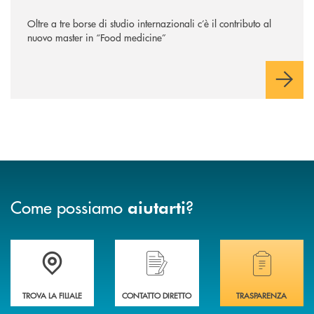
Oltre a tre borse di studio internazionali c’è il contributo al
nuovo master in “Food medicine”
Come possiamo
?
aiutarti
Accedi all' elenco completo delle filiali .
Hai bisogno di assistenza immediata? Contatta
Hai bisogno di alcuni
TROVA LA FILIALE
CONTATTO DIRETTO
TRASPARENZA