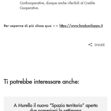
Confcooperative, dunque anche riferibili al Credito
Cooperativo.
https://www.fondosviluppo.it
Per saperne di più clicca qua >>
SHARE
Ti potrebbe interessare anche:
/news/il-nuovo-spazio-territorio-a-murello/
A Murello il nuovo “Spazio territorio”
aperto
due pomeriggi la settimana