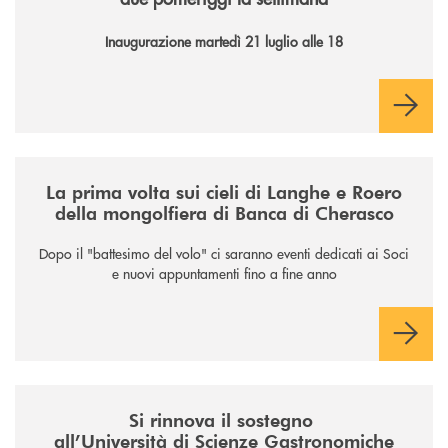
Inaugurazione martedì 21 luglio alle 18
/news/la-nuova-mongolfiera-di-banca-di-cherasco/
La prima volta sui cieli di Langhe e Roero
della mongolfiera di Banca di Cherasco
Dopo il "battesimo del volo" ci saranno eventi dedicati ai Soci
e nuovi appuntamenti fino a fine anno
/news/il-sostegno-alluniversita-di-scienze-gastronomiche/
Si rinnova il sostegno
all’Università di Scienze Gastronomiche