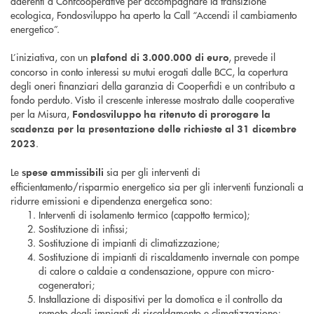
aderenti a Confcooperative per accompagnare la transizione
ecologica, Fondosviluppo ha aperto la Call “Accendi il cambiamento
energetico”.
L’iniziativa, con un
, prevede il
plafond di 3.000.000 di euro
concorso in conto interessi su mutui erogati dalle BCC, la copertura
degli oneri finanziari della garanzia di Cooperfidi e un contributo a
fondo perduto. Visto il crescente interesse mostrato dalle cooperative
per la Misura,
Fondosviluppo ha ritenuto di prorogare la
scadenza per la presentazione delle richieste al 31 dicembre
.
2023
Le
sia per gli interventi di
spese ammissibili
efficientamento/risparmio energetico sia per gli interventi funzionali a
ridurre emissioni e dipendenza energetica sono:
Interventi di isolamento termico (cappotto termico);
Sostituzione di infissi;
Sostituzione di impianti di climatizzazione;
Sostituzione di impianti di riscaldamento invernale con pompe
di calore o caldaie a condensazione, oppure con micro-
cogeneratori;
Installazione di dispositivi per la domotica e il controllo da
remoto degli impianti di riscaldamento e climatizzazione;