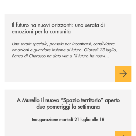
/news/il-futuro-ha-nuovi-orizzonti-23-luglio-2026/
Il futuro ha nuovi orizzonti: una serata di
emozioni per la comunità
Una serata speciale, pensata per incontrarsi, condividere
emozioni e guardare insieme al futuro. Giovedì 23 luglio,
Banca di Cherasco ha dato vita a "Il futuro ha nuovi
orizzonti", il suo primo evento estivo dedicato a Soci, clienti,
famiglie e territorio.
/news/il-nuovo-spazio-territorio-a-murello/
A Murello il nuovo “Spazio territorio”
aperto
due pomeriggi la settimana
Inaugurazione martedì 21 luglio alle 18