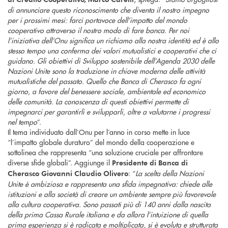
di annunciare questo riconoscimento che diventa il nostro impegno
per i prossimi mesi: farci portavoce dell’impatto del mondo
cooperativo attraverso il nostro modo di fare banca. Per noi
l’iniziativa dell’Onu significa un richiamo alla nostra identità ed è allo
stesso tempo una conferma dei valori mutualistici e cooperativi che ci
guidano. Gli obiettivi di Sviluppo sostenibile dell’Agenda 2030 delle
Nazioni Unite sono la traduzione in chiave moderna delle attività
mutualistiche del passato. Quello che Banca di Cherasco fa ogni
giorno, a favore del benessere sociale, ambientale ed economico
delle comunità. La conoscenza di questi obiettivi permette di
impegnarci per garantirli e svilupparli, oltre a valutarne i progressi
nel tempo
”.
Il tema individuato dall’Onu per l’anno in corso mette in luce
“l’impatto globale duraturo” del mondo della cooperazione e
sottolinea che rappresenta “una soluzione cruciale per affrontare
diverse sfide globali”. Aggiunge il
Presidente di Banca di
: “
La scelta della Nazioni
Cherasco Giovanni Claudio Olivero
Unite è ambiziosa e rappresenta una sfida impegnativa: chiede alle
istituzioni e alla società di creare un ambiente sempre più favorevole
alla cultura cooperativa. Sono passati più di 140 anni dalla nascita
della prima Cassa Rurale italiana e da allora l’intuizione di quella
prima esperienza si è radicata e moltiplicata, si è evoluta e strutturata