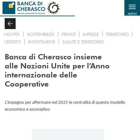
Salta al contenuto principale
MENU
NOVITÀ
SOSTENIBILITÀ
PRIVATI
IMPRESE
TERRITORIO
CREDITO
INVESTIMENTI
SALUTE E TERRITORIO
Banca di Cherasco insieme
alle Nazioni Unite
per l’Anno
internazionale delle
Cooperative
L’impegno per affermare nel 2025 le centralità di questo modello
economico e associativo