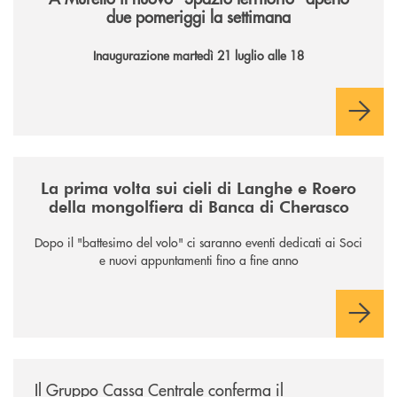
due pomeriggi la settimana
Inaugurazione martedì 21 luglio alle 18
/news/la-nuova-mongolfiera-di-banca-di-cherasco/
La prima volta sui cieli di Langhe e Roero
della mongolfiera di Banca di Cherasco
Dopo il "battesimo del volo" ci saranno eventi dedicati ai Soci
e nuovi appuntamenti fino a fine anno
/news/il-gruppo-cassa-centrale-conferma-il-posizionamento-conscious-es
Il Gruppo Cassa Centrale conferma il