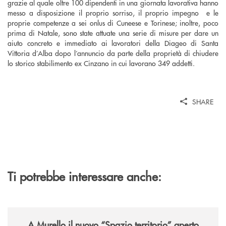
grazie al quale oltre 100 dipendenti in una giornata lavorativa hanno
messo a disposizione il proprio sorriso, il proprio impegno e le
proprie competenze a sei onlus di Cuneese e Torinese; inoltre, poco
prima di Natale, sono state attuate una serie di misure per dare un
aiuto concreto e immediato ai lavoratori della Diageo di Santa
Vittoria d’Alba dopo l’annuncio da parte della proprietà di chiudere
lo storico stabilimento ex Cinzano in cui lavorano 349 addetti.
SHARE
Ti potrebbe interessare anche:
/news/il-nuovo-spazio-territorio-a-murello/
A Murello il nuovo “Spazio territorio”
aperto