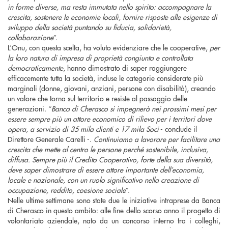
in forme diverse, ma resta immutata nello spirito: accompagnare la
crescita, sostenere le economie locali, fornire risposte alle esigenze di
sviluppo della società puntando su fiducia, solidarietà,
collaborazione
”.
L’Onu, con questa scelta, ha voluto evidenziare che le cooperative,
per
la loro natura di impresa di proprietà congiunta e controllata
democraticamente
, hanno dimostrato di saper raggiungere
efficacemente tutta la società, incluse le categorie considerate più
marginali (donne, giovani, anziani, persone con disabilità), creando
un valore che torna sul territorio e resiste al passaggio delle
generazioni. “
Banca di Cherasco si impegnerà nei prossimi mesi per
essere sempre più un attore economico di rilievo per i territori dove
opera, a servizio di 35 mila clienti e 17 mila Soci
- conclude il
Direttore Generale Carelli -.
Continuiamo a lavorare per facilitare una
crescita che mette al centro le persone perché sostenibile, inclusiva,
diffusa. Sempre più il Credito Cooperativo, forte della sua diversità,
deve saper dimostrare di essere attore importante dell’economia,
locale e nazionale, con un ruolo significativo nella creazione di
occupazione, reddito, coesione sociale
”.
Nelle ultime settimane sono state due le iniziative intraprese da Banca
di Cherasco in questo ambito: alle fine dello scorso anno il progetto di
volontariato aziendale, nato da un concorso interno tra i colleghi,