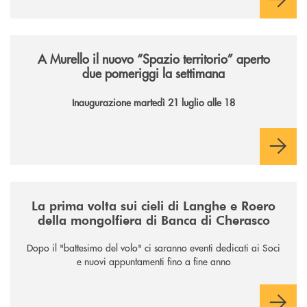
/news/il-nuovo-spazio-territorio-a-murello/
A Murello il nuovo “Spazio territorio”
aperto
due pomeriggi la settimana
Inaugurazione martedì 21 luglio alle 18
/news/la-nuova-mongolfiera-di-banca-di-cherasco/
La prima volta sui cieli di Langhe e Roero
della mongolfiera di Banca di Cherasco
Dopo il "battesimo del volo" ci saranno eventi dedicati ai Soci
e nuovi appuntamenti fino a fine anno