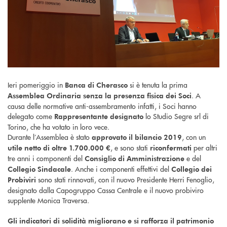
Ieri pomeriggio in
si è tenuta la prima
Banca di Cherasco
. A
Assemblea Ordinaria senza la presenza fisica dei Soci
causa delle normative anti-assembramento infatti, i Soci hanno
delegato come
lo Studio Segre srl di
Rappresentante designato
Torino, che ha votato in loro vece.
Durante l’Assemblea è stato
, con un
approvato il bilancio 2019
, e sono stati
per altri
utile netto di oltre 1.700.000 €
riconfermati
tre anni i componenti del
e del
Consiglio di Amministrazione
. Anche i componenti effettivi del
Collegio Sindacale
Collegio dei
sono stati rinnovati, con il nuovo Presidente Herri Fenoglio,
Probiviri
designato dalla Capogruppo Cassa Centrale e il nuovo probiviro
supplente Monica Traversa.
Gli indicatori di solidità migliorano e si rafforza il patrimonio