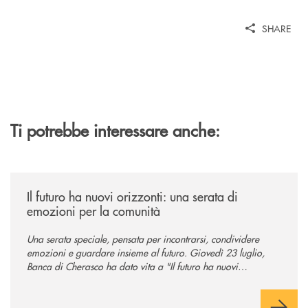
SHARE
Ti potrebbe interessare anche:
/news/il-futuro-ha-nuovi-orizzonti-23-luglio-2026/
Il futuro ha nuovi orizzonti: una serata di
emozioni per la comunità
Una serata speciale, pensata per incontrarsi, condividere
emozioni e guardare insieme al futuro. Giovedì 23 luglio,
Banca di Cherasco ha dato vita a "Il futuro ha nuovi
orizzonti", il suo primo evento estivo dedicato a Soci, clienti,
famiglie e territorio.