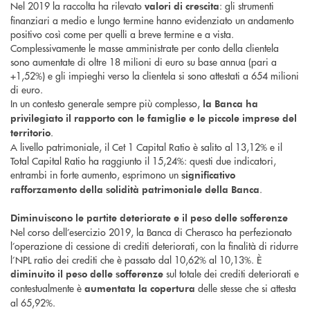
Nel 2019 la raccolta ha rilevato
: gli strumenti
valori di crescita
finanziari a medio e lungo termine hanno evidenziato un andamento
positivo così come per quelli a breve termine e a vista.
Complessivamente le masse amministrate per conto della clientela
sono aumentate di oltre 18 milioni di euro su base annua (pari a
+1,52%) e gli impieghi verso la clientela si sono attestati a 654 milioni
di euro.
In un contesto generale sempre più complesso,
la Banca ha
privilegiato il rapporto con le famiglie e le piccole imprese del
.
territorio
A livello patrimoniale, il Cet 1 Capital Ratio è salito al 13,12% e il
Total Capital Ratio ha raggiunto il 15,24%: questi due indicatori,
entrambi in forte aumento, esprimono un
significativo
.
rafforzamento della solidità patrimoniale della Banca
Diminuiscono le partite deteriorate e il peso delle sofferenze
Nel corso dell’esercizio 2019, la Banca di Cherasco ha perfezionato
l’operazione di cessione di crediti deteriorati, con la finalità di ridurre
l’NPL ratio dei crediti che è passato dal 10,62% al 10,13%. È
sul totale dei crediti deteriorati e
diminuito il peso delle sofferenze
contestualmente è
delle stesse che si attesta
aumentata la copertura
al 65,92%.