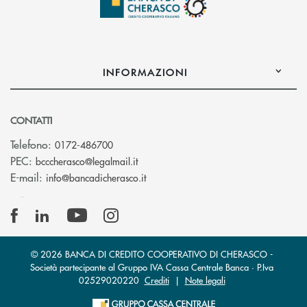
INFORMAZIONI
CONTATTI
Telefono:
0172-486700
(si apre l’app di posta elettronica)
PEC:
bcccherasco@legalmail.it
(si apre l’app di posta elettronica)
E-mail:
info@bancadicherasco.it
© 2026 BANCA DI CREDITO COOPERATIVO DI CHERASCO -
Società partecipante al Gruppo IVA Cassa Centrale Banca · P.Iva
02529020220
Crediti
|
Note legali