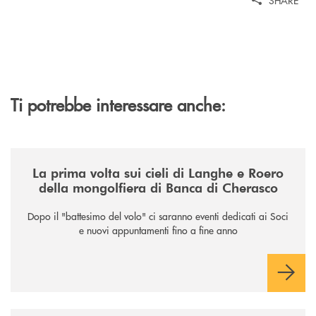
Ti potrebbe interessare anche:
/news/la-nuova-mongolfiera-di-banca-di-cherasco/
La prima volta sui cieli di Langhe e Roero
della mongolfiera di Banca di Cherasco
Dopo il "battesimo del volo" ci saranno eventi dedicati ai Soci
e nuovi appuntamenti fino a fine anno
/news/il-sostegno-alluniversita-di-scienze-gastronomiche/