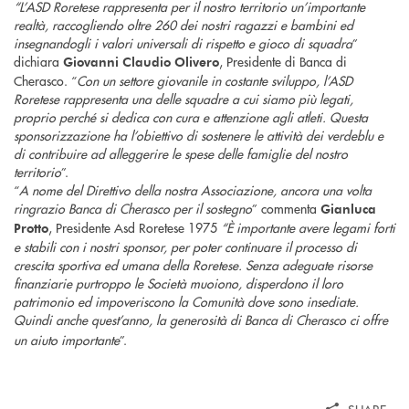
“L’ASD Roretese rappresenta per il nostro territorio un’importante
realtà, raccogliendo oltre 260 dei nostri ragazzi e bambini ed
insegnandogli i valori universali di rispetto e gioco di squadra
”
dichiara
, Presidente di Banca di
Giovanni Claudio Olivero
Cherasco. “
Con un settore giovanile in costante sviluppo, l’ASD
Roretese rappresenta una delle squadre a cui siamo più legati,
proprio perché si dedica con cura e attenzione agli atleti. Questa
sponsorizzazione ha l’obiettivo di sostenere le attività dei verdeblu e
di contribuire ad alleggerire le spese delle famiglie del nostro
territorio
”.
“
A nome del Direttivo della nostra Associazione, ancora una volta
ringrazio Banca di Cherasco per il sostegno
” commenta
Gianluca
, Presidente Asd Roretese 1975
“È importante avere legami forti
Protto
e stabili con i nostri sponsor, per poter continuare il processo di
crescita sportiva ed umana della Roretese. Senza adeguate risorse
finanziarie purtroppo le Società muoiono, disperdono il loro
patrimonio ed impoveriscono la Comunità dove sono insediate.
Quindi anche quest’anno, la generosità di Banca di Cherasco ci offre
un aiuto importante
”.
SHARE