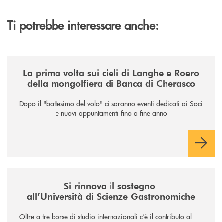
Ti potrebbe interessare anche:
/news/la-nuova-mongolfiera-di-banca-di-cherasco/
La prima volta sui cieli di Langhe e Roero
della mongolfiera di Banca di Cherasco
Dopo il "battesimo del volo" ci saranno eventi dedicati ai Soci
e nuovi appuntamenti fino a fine anno
/news/il-sostegno-alluniversita-di-scienze-gastronomiche/
Si rinnova il sostegno
all’Università di Scienze Gastronomiche
Oltre a tre borse di studio internazionali c’è il contributo al