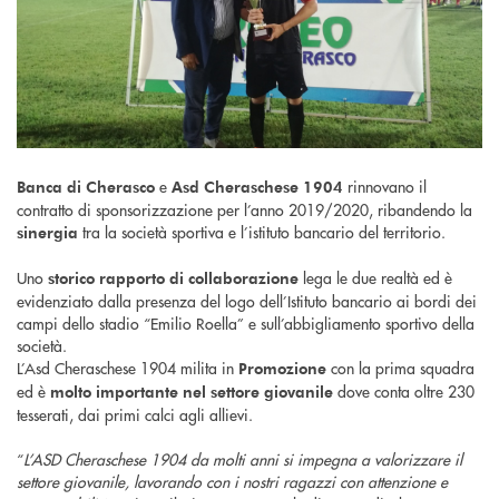
e
rinnovano il
Banca di Cherasco
Asd Cheraschese 1904
contratto di sponsorizzazione per l’anno 2019/2020, ribandendo la
tra la società sportiva e l’istituto bancario del territorio.
sinergia
Uno
lega le due realtà ed è
storico rapporto di collaborazione
evidenziato dalla presenza del logo dell’Istituto bancario ai bordi dei
campi dello stadio “Emilio Roella” e sull’abbigliamento sportivo della
società.
L’Asd Cheraschese 1904 milita in
con la prima squadra
Promozione
ed è
dove conta oltre 230
molto importante nel settore giovanile
tesserati, dai primi calci agli allievi.
“
L’ASD Cheraschese 1904 da molti anni si impegna a valorizzare il
settore giovanile, lavorando con i nostri ragazzi con attenzione e