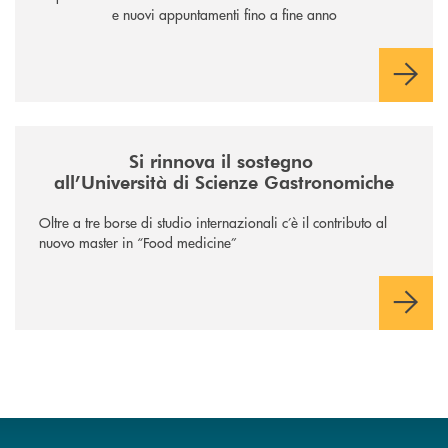
e nuovi appuntamenti fino a fine anno
/news/il-sostegno-alluniversita-di-scienze-gastronomiche/
Si rinnova il sostegno
all’Università di Scienze Gastronomiche
Oltre a tre borse di studio internazionali c’è il contributo al
nuovo master in “Food medicine”