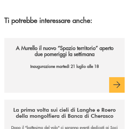
Ti potrebbe interessare anche:
/news/il-nuovo-spazio-territorio-a-murello/
A Murello il nuovo “Spazio territorio”
aperto
due pomeriggi la settimana
Inaugurazione martedì 21 luglio alle 18
/news/la-nuova-mongolfiera-di-banca-di-cherasco/
La prima volta sui cieli di Langhe e Roero
della mongolfiera di Banca di Cherasco
Dopo il "battesimo del volo" ci saranno eventi dedicati ai Soci