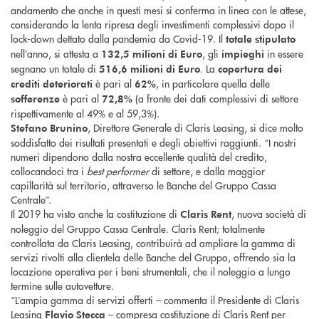
andamento che anche in questi mesi si conferma in linea con le attese,
considerando la lenta ripresa degli investimenti complessivi dopo il
lock-down dettato dalla pandemia da Covid-19. Il
totale stipulato
nell’anno, si attesta a
, gli
in essere
132,5 milioni di Euro
impieghi
segnano un totale di
. La
516,6 milioni di Euro
copertura dei
è pari al
, in particolare quella delle
crediti deteriorati
62%
è pari al
(a fronte dei dati complessivi di settore
sofferenze
72,8%
rispettivamente al 49% e al 59,3%).
, Direttore Generale di Claris Leasing, si dice molto
Stefano Brunino
soddisfatto dei risultati presentati e degli obiettivi raggiunti. “I nostri
numeri dipendono dalla nostra eccellente qualità del credito,
collocandoci tra i
best performer
di settore, e dalla maggior
capillarità sul territorio, attraverso le Banche del Gruppo Cassa
Centrale”.
Il 2019 ha visto anche la costituzione di
, nuova società di
Claris Rent
noleggio del Gruppo Cassa Centrale. Claris Rent; totalmente
controllata da Claris Leasing, contribuirà ad ampliare la gamma di
servizi rivolti alla clientela delle Banche del Gruppo, offrendo sia la
locazione operativa per i beni strumentali, che il noleggio a lungo
termine sulle autovetture.
“L’ampia gamma di servizi offerti – commenta il Presidente di Claris
Leasing
– compresa costituzione di Claris Rent per
Flavio Stecca