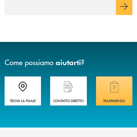
Come possiamo
?
aiutarti
Accedi all' elenco completo delle filiali .
Hai bisogno di assistenza immediata? Contatta
Hai bisogno di alcuni
TROVA LA FILIALE
CONTATTO DIRETTO
TRASPARENZA