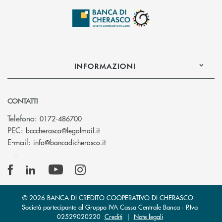
INFORMAZIONI
CONTATTI
Telefono:
0172-486700
(si apre l’app di posta elettronica)
PEC:
bcccherasco@legalmail.it
(si apre l’app di posta elettronica)
E-mail:
info@bancadicherasco.it
© 2026 BANCA DI CREDITO COOPERATIVO DI CHERASCO -
Società partecipante al Gruppo IVA Cassa Centrale Banca · P.Iva
02529020220
Crediti
|
Note legali