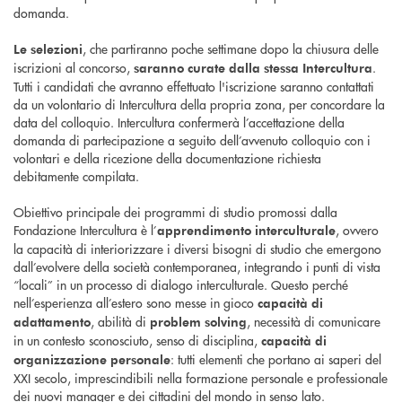
domanda.
, che partiranno poche settimane dopo la chiusura delle
Le selezioni
iscrizioni al concorso,
.
saranno curate dalla stessa Intercultura
Tutti i candidati che avranno effettuato l'iscrizione saranno contattati
da un volontario di Intercultura della propria zona, per concordare la
data del colloquio. Intercultura confermerà l’accettazione della
domanda di partecipazione a seguito dell’avvenuto colloquio con i
volontari e della ricezione della documentazione richiesta
debitamente compilata.
Obiettivo principale dei programmi di studio promossi dalla
Fondazione Intercultura è l’
, ovvero
apprendimento interculturale
la capacità di interiorizzare i diversi bisogni di studio che emergono
dall’evolvere della società contemporanea, integrando i punti di vista
“locali” in un processo di dialogo interculturale. Questo perché
nell’esperienza all’estero sono messe in gioco
capacità di
, abilità di
, necessità di comunicare
adattamento
problem solving
in un contesto sconosciuto, senso di disciplina,
capacità di
: tutti elementi che portano ai saperi del
organizzazione personale
XXI secolo, imprescindibili nella formazione personale e professionale
dei nuovi manager e dei cittadini del mondo in senso lato.