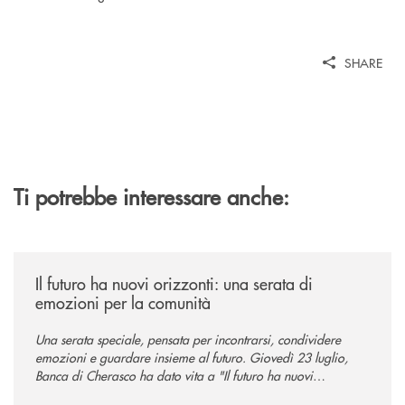
SHARE
Ti potrebbe interessare anche:
/news/il-futuro-ha-nuovi-orizzonti-23-luglio-2026/
Il futuro ha nuovi orizzonti: una serata di
emozioni per la comunità
Una serata speciale, pensata per incontrarsi, condividere
emozioni e guardare insieme al futuro. Giovedì 23 luglio,
Banca di Cherasco ha dato vita a "Il futuro ha nuovi
orizzonti", il suo primo evento estivo dedicato a Soci, clienti,