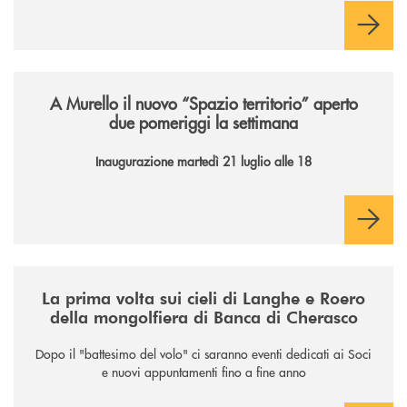
famiglie e territorio.
/news/il-nuovo-spazio-territorio-a-murello/
A Murello il nuovo “Spazio territorio”
aperto
due pomeriggi la settimana
Inaugurazione martedì 21 luglio alle 18
/news/la-nuova-mongolfiera-di-banca-di-cherasco/
La prima volta sui cieli di Langhe e Roero
della mongolfiera di Banca di Cherasco
Dopo il "battesimo del volo" ci saranno eventi dedicati ai Soci
e nuovi appuntamenti fino a fine anno