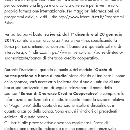
per conoscere una lingua e una cultura diversa e per investire sulla
propria formazione internazionale. Per maggiori informazioni sui
programmi estivi, si visiti il sito http://www.intercultura.it/Programmi-
Estivi.
Per parteciparvi basta
iscriversi, dal 1° dicembre al 20 gennaio
, sul sito
www.intercultura.it/iscriviti-on-line
, specificando la
2019
Borsa per cui si intende concorrere. Il bando è disponibile sul sito di
Intercultura, all’indirizzo:
https://www.intercultura.it/borse-di-studio-
sponsorizzate/banca-di-cherasco-credito-cooperativo
.
Durante l’iscrizione, quando al punto 4 del modulo “
Quota di
” viene chiesto di indicare il nome
partecipazione e borse di studio
dello sponsor, sarà necessario indicare che si vuole usufruire di una
borsa sponsorizzata e poi di seguito selezionare il nome dello
sponsor "
" e compilare le
Banca di Cherasco Credito Cooperativo
informazioni addizionali richieste. In questo modo la sezione relativa
al "Pagamento" della quota di iscrizione risulterà disabilitata, in
quanto a carico della Banca.
Sono esclusi i vincitori di precedenti
edizioni di questo bando
.
Gli iscritti alle prove selettive dovranno esprimere il Paese di
destinazione prescelto indicando almeno cinque preferenze sulla