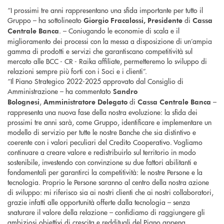
“I prossimi tre anni rappresentano una sfida importante per tutto il
Gruppo – ha sottolineato
di
Giorgio Fracalossi,
Presidente
Cassa
. – Coniugando le economie di scala e il
Centrale Banca
miglioramento dei processi con la messa a disposizione di un’ampia
gamma di prodotti e servizi che garantiscano competitività sul
mercato alle BCC - CR - Raika affiliate, permetteremo lo sviluppo di
relazioni sempre più forti con i Soci e i clienti”.
“Il Piano Strategico 2022-2025 approvato dal Consiglio di
Amministrazione – ha commentato
Sandro
,
di
–
Bolognesi
Amministratore Delegato
Cassa Centrale Banca
rappresenta una nuova fase della nostra evoluzione: la sfida dei
prossimi tre anni sarà, come Gruppo, identificare e implementare un
modello di servizio per tutte le nostre Banche che sia distintivo e
coerente con i valori peculiari del Credito Cooperativo. Vogliamo
continuare a creare valore e redistribuirlo sul territorio in modo
sostenibile, investendo con convinzione su due fattori abilitanti e
fondamentali per garantirci la competitività: le nostre Persone e la
tecnologia. Proprio le Persone saranno al centro della nostra azione
di sviluppo: mi riferisco sia ai nostri clienti che ai nostri collaboratori,
grazie infatti alle opportunità offerte dalla tecnologia – senza
snaturare il valore della relazione – confidiamo di raggiungere gli
ambiziosi obiettivi di crescita e reddituali del Piano appena