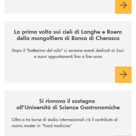
/news/la-nuova-mongolfiera-di-banca-di-cherasco/
La prima volta sui cieli di Langhe e Roero
della mongolfiera di Banca di Cherasco
Dopo il "battesimo del volo" ci saranno eventi dedicati ai Soci
e nuovi appuntamenti fino a fine anno
/news/il-sostegno-alluniversita-di-scienze-gastronomiche/
Si rinnova il sostegno
all’Università di Scienze Gastronomiche
Oltre a tre borse di studio internazionali c’è il contributo al
nuovo master in “Food medicine”