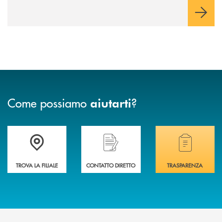
Come possiamo
?
aiutarti
Accedi all' elenco completo delle filiali .
Hai bisogno di assistenza immediata? Contatta
Hai bisogno di alcuni
TROVA LA FILIALE
CONTATTO DIRETTO
TRASPARENZA