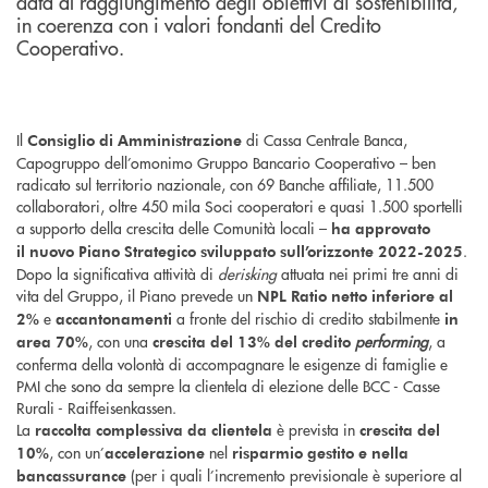
data al raggiungimento degli obiettivi di sostenibilità,
in coerenza con i valori fondanti del Credito
Cooperativo.
Il
di Cassa Centrale Banca,
Consiglio di Amministrazione
Capogruppo dell’omonimo Gruppo Bancario Cooperativo – ben
radicato sul territorio nazionale, con 69 Banche affiliate, 11.500
collaboratori, oltre 450 mila Soci cooperatori e quasi 1.500 sportelli
a supporto della crescita delle Comunità locali –
ha approvato
.
il
nuovo Piano Strategico sviluppato sull’orizzonte 2022-2025
Dopo la significativa attività di
derisking
attuata nei primi tre anni di
vita del Gruppo, il Piano prevede un
NPL Ratio netto inferiore al
e
a fronte del rischio di credito stabilmente
2%
accantonamenti
in
, con una
performing
, a
area 70%
crescita del 13% del credito
conferma della volontà di accompagnare le esigenze di famiglie e
PMI che sono da sempre la clientela di elezione delle BCC - Casse
Rurali - Raiffeisenkassen.
La
è prevista in
raccolta complessiva da clientela
crescita del
, con un’
nel
10%
accelerazione
risparmio
gestito e nella
(per i quali l’incremento previsionale è superiore al
bancassurance