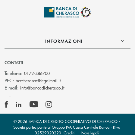
INFORMAZIONI
CONTATTI
Telefono:
0172-486700
(si apre l’app di posta elettronica)
PEC:
bcccherasco@legalmail.it
(si apre l’app di posta elettronica)
E-mail:
info@bancadicherasco.it
© 2026 BANCA DI CREDITO COOPERATIVO DI CHERASCO -
Società partecipante al Gruppo IVA Cassa Centrale Banca · P.Iva
02529020220
Crediti
|
Note legali