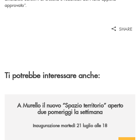
approvato”.
SHARE
Ti potrebbe interessare anche:
/news/il-nuovo-spazio-territorio-a-murello/
A Murello il nuovo “Spazio territorio”
aperto
due pomeriggi la settimana
Inaugurazione martedì 21 luglio alle 18