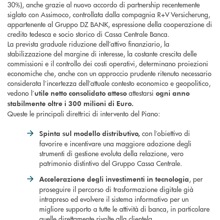
30%), anche grazie al nuovo accordo di partnership recentemente
siglato con Assimoco, controllata dalla compagnia R+V Versicherung,
appartenente al Gruppo DZ BANK, espressione della cooperazione di
credito tedesca e socio storico di Cassa Centrale Banca.
La prevista graduale riduzione dell’attivo finanziario, la
stabilizzazione del margine di interesse, la costante crescita delle
commissioni e il controllo dei costi operativi, determinano proiezioni
economiche che, anche con un approccio prudente ritenuto necessario
considerata l’incertezza dell’attuale contesto economico e geopolitico,
vedono l’
attestarsi
utile netto consolidato atteso
ogni anno
stabilmente
oltre i 300 milioni di Euro.
Queste le principali direttrici di intervento del Piano:
con l’obiettivo di
Spinta sul modello distributivo,
favorire e incentivare una maggiore adozione degli
strumenti di gestione evoluta della relazione, vero
patrimonio distintivo del Gruppo Cassa Centrale.
, per
Accelerazione degli investimenti in tecnologia
proseguire il percorso di trasformazione digitale già
intrapreso ed evolvere il sistema informativo per un
migliore supporto a tutte le attività di banca, in particolare
quelle direttamente rivolte alla clientela.