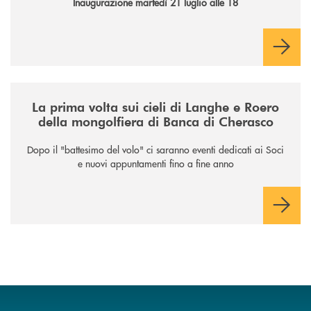
Inaugurazione martedì 21 luglio alle 18
/news/la-nuova-mongolfiera-di-banca-di-cherasco/
La prima volta sui cieli di Langhe e Roero
della mongolfiera di Banca di Cherasco
Dopo il "battesimo del volo" ci saranno eventi dedicati ai Soci
e nuovi appuntamenti fino a fine anno