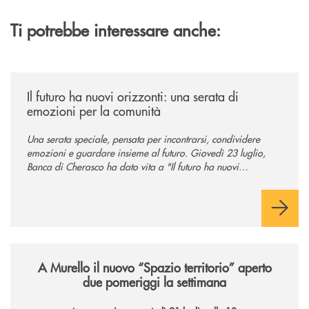
Ti potrebbe interessare anche:
/news/il-futuro-ha-nuovi-orizzonti-23-luglio-2026/
Il futuro ha nuovi orizzonti: una serata di
emozioni per la comunità
Una serata speciale, pensata per incontrarsi, condividere
emozioni e guardare insieme al futuro. Giovedì 23 luglio,
Banca di Cherasco ha dato vita a "Il futuro ha nuovi
orizzonti", il suo primo evento estivo dedicato a Soci, clienti,
famiglie e territorio.
/news/il-nuovo-spazio-territorio-a-murello/
A Murello il nuovo “Spazio territorio”
aperto
due pomeriggi la settimana