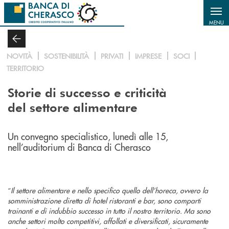
Salta al contenuto principale
MENU
NOVITÀ
SOSTENIBILITÀ
PRIVATI
IMPRESE
SOCI
TERRITORIO
Storie di successo e criticità
del settore alimentare
Un convegno specialistico, lunedì alle 15,
nell’auditorium di Banca di Cherasco
“
Il settore alimentare e nello specifico quello dell’horeca, ovvero la
somministrazione diretta di hotel ristoranti e bar, sono comparti
trainanti e di indubbio successo in tutto il nostro territorio. Ma sono
anche settori molto competitivi, affollati e diversificati, sicuramente