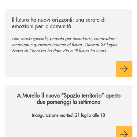
/news/il-futuro-ha-nuovi-orizzonti-23-luglio-2026/
Il futuro ha nuovi orizzonti: una serata di
emozioni per la comunità
Una serata speciale, pensata per incontrarsi, condividere
emozioni e guardare insieme al futuro. Giovedì 23 luglio,
Banca di Cherasco ha dato vita a "Il futuro ha nuovi
orizzonti", il suo primo evento estivo dedicato a Soci, clienti,
famiglie e territorio.
/news/il-nuovo-spazio-territorio-a-murello/
A Murello il nuovo “Spazio territorio”
aperto
due pomeriggi la settimana
Inaugurazione martedì 21 luglio alle 18