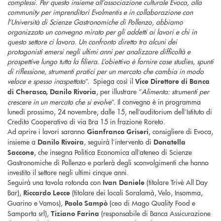
complessi. Per questo insieme all’associazione culturale Evoca, alla
community per imprenditori Evolmentis e in collaborazione con
l’Università di Scienze Gastronomiche di Pollenzo, abbiamo
organizzato un convegno mirato per gli addetti ai lavori e chi in
questo settore ci lavora. Un confronto diretto tra alcuni dei
protagonisti emersi negli ultimi anni per analizzare difficoltà e
prospettive lungo tutta la filiera. L’obiettivo è fornire case studies, spunti
di riflessione, strumenti pratici per un mercato che cambia in modo
veloce e spesso inaspettato
”. Spiega così il
Vice Direttore di Banca
, per illustrare “
Alimenta: strumenti per
di Cherasco, Danilo Rivoria
crescere in un mercato che si evolve
”. Il convegno è in programma
lunedì prossimo, 24 novembre, dalle 15, nell’auditorium dell’Istituto di
Credito Cooperativo di via Bra 15 in frazione Roreto.
Ad aprire i lavori saranno
, consigliere di Evoca,
Gianfranco Griseri
insieme a
, seguirà l’intervento di
Danilo Rivoira
Donatella
, che insegna Politica Economica all’ateneo di Scienze
Saccone
Gastronomiche di Pollenzo e parlerà degli sconvolgimenti che hanno
investito il settore negli ultimi cinque anni.
Seguirà una tavola rotonda con
(titolare Trivè All Day
Ivan Daniele
Bar),
(titolare dei locali Soralamà, Velo, Insomma,
Riccardo Lecce
Guarino e Vamos),
(ceo di Mago Quality Food e
Paolo Sampò
Samporta srl),
(responsabile di Banca Assicurazione
Tiziano Farina